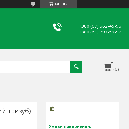
Кошик
+380 (67) 562-45-96
+380 (63) 797-59-92
й тризуб)