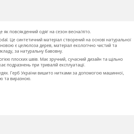
е як повсякденний одяг на сезон весна/літо.
odal. Це синтетичний матеріал створений на основі натуральної
сновою є целюлоза дерев, матеріал екологічно чистий та
икладу, за натуральну бавовну.
гією плоских швів. Має зручний, сучасний дизайн та щільно
кає подразнень при тривалій експлуатації.
дях. Герб України вишито нитками за допомогою машинної,
ю та виразною.