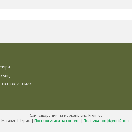
уляри
кавиці
 та налокітники
Сайт створений на маркетплейсі
Prom.ua
Магазин Шериф |
Поскаржитися на контент
|
Політика конфіденційності