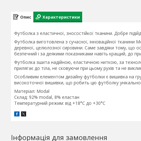
Опис
Характеристики
Футболка з еластичної, зносостійкої тканини. Добре підійд
Футболка виготовлена з сучасної, інноваційної тканини M
деревної, целюлозної сировини. Саме завдяки тому, що о
безпечний і за деякими показниками навіть кращий, до пр
Футболка зшита надійною, еластичною ниткою, за техноло
прилягає до тіла, не сковуючи при цьому рухів та не викли
Особливим елементом дизайну футболки є вишивка на гру
високоточної вишивки, що робить цю футболку унікально
Матеріал: Modal
Склад: 92% modal, 8% еластан
Температурний режим: від +18°C до +30°C
Інформація для замовлення