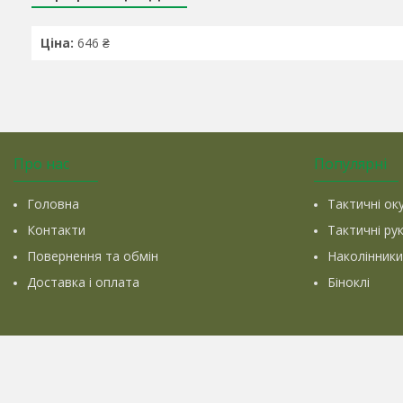
Ціна:
646 ₴
Про нас
Популярні
Головна
Тактичні ок
Контакти
Тактичні ру
Повернення та обмін
Наколінники
Доставка і оплата
Біноклі