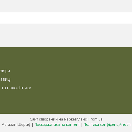
уляри
кавиці
 та налокітники
Сайт створений на маркетплейсі
Prom.ua
Магазин Шериф |
Поскаржитися на контент
|
Політика конфіденційності