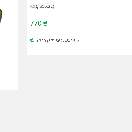
Код:
8552(L)
770 ₴
+380 (67) 562-45-96