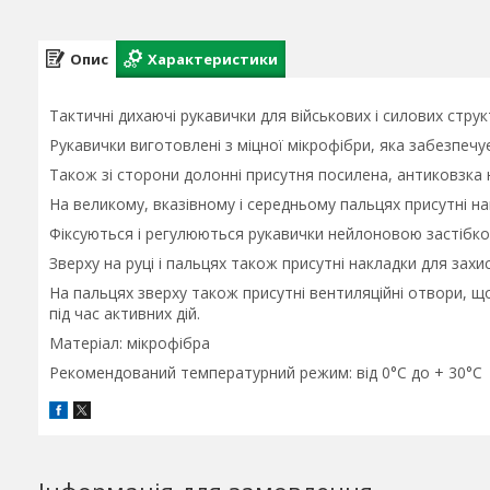
Опис
Характеристики
Тактичні дихаючі рукавички для військових і силових струк
Рукавички виготовлені з міцної мікрофібри, яка забезпечу
Також зі сторони долонні присутня посилена, антиковзка 
На великому, вказівному і середньому пальцях присутні н
Фіксуються і регулюються рукавички нейлоновою застібк
Зверху на руці і пальцях також присутні накладки для захис
На пальцях зверху також присутні вентиляційні отвори, щ
під час активних дій.
Матеріал: мікрофібра
Рекомендований температурний режим: від 0°C до + 30°C