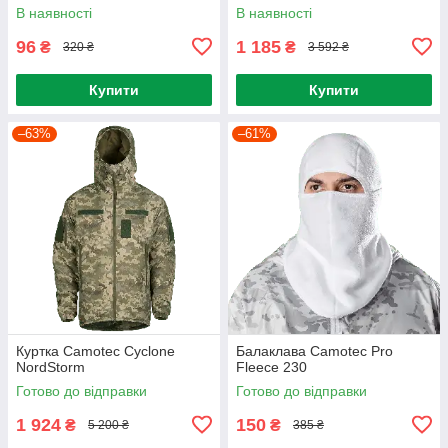
В наявності
В наявності
96
1 185
₴
₴
320 ₴
3 592 ₴
Купити
Купити
–63%
–61%
Куртка Camotec Cyclone
Балаклава Camotec Pro
NordStorm
Fleece 230
Готово до відправки
Готово до відправки
1 924
150
₴
₴
5 200 ₴
385 ₴