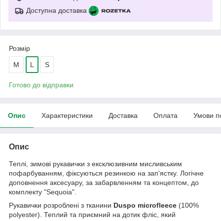
Доступна доставка
Розмір
M
L
S
Готово до відправки
Опис
Характеристики
Доставка
Оплата
Умови п
Опис
Теплі, зимові рукавички з ексклюзивним мисливським
пофарбуванням, фіксуються резинкою на зап'ястку. Логічне
доповнення аксесуару, за забарвленням та концептом, до
комплекту "Sequoia".
Рукавички розроблені з тканини
Duspo microfleece
(100%
polyester). Теплий та приємний на дотик фліс, який