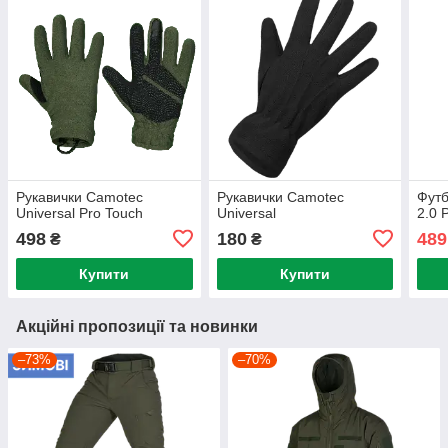
Рукавички Camotec
Рукавички Camotec
Футб
Universal Pro Touch
Universal
2.0 
498
180
489
₴
₴
Купити
Купити
Акційні пропозиції та новинки
–73%
–70%