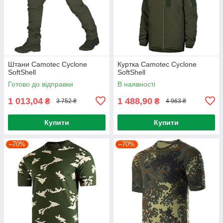
Штани Camotec Cyclone
Куртка Camotec Cyclone
SoftShell
SoftShell
Готово до відправки
В наявності
1 013,04
1 488,90
₴
₴
3 752 ₴
4 963 ₴
Купити
Купити
–70%
–70%