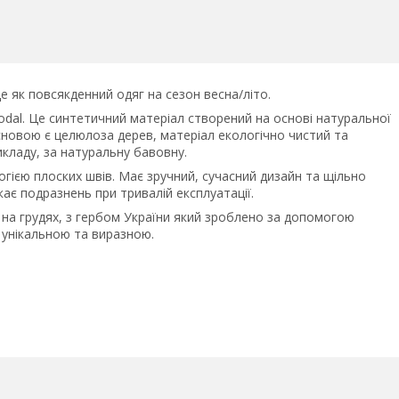
е як повсякденний одяг на сезон весна/літо.
odal. Це синтетичний матеріал створений на основі натуральної
сновою є целюлоза дерев, матеріал екологічно чистий та
икладу, за натуральну бавовну.
гією плоских швів. Має зручний, сучасний дизайн та щільно
кає подразнень при тривалій експлуатації.
на грудях, з гербом України який зроблено за допомогою
унікальною та виразною.