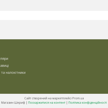
уляри
кавиці
 та налокітники
Сайт створений на маркетплейсі
Prom.ua
Магазин Шериф |
Поскаржитися на контент
|
Політика конфіденційності