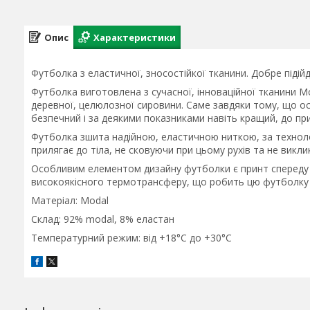
Опис
Характеристики
Футболка з еластичної, зносостійкої тканини. Добре підійд
Футболка виготовлена з сучасної, інноваційної тканини M
деревної, целюлозної сировини. Саме завдяки тому, що о
безпечний і за деякими показниками навіть кращий, до пр
Футболка зшита надійною, еластичною ниткою, за техноло
прилягає до тіла, не сковуючи при цьому рухів та не викли
Особливим елементом дизайну футболки є принт спереду 
високоякісного термотрансферу, що робить цю футболку 
Матеріал: Modal
Склад: 92% modal, 8% еластан
Температурний режим: від +18°C до +30°C