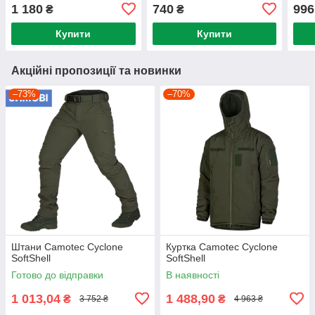
1 180
740
996
₴
₴
Купити
Купити
Акційні пропозиції та новинки
–73%
–70%
Штани Camotec Cyclone
Куртка Camotec Cyclone
SoftShell
SoftShell
Готово до відправки
В наявності
1 013,04
1 488,90
₴
₴
3 752 ₴
4 963 ₴