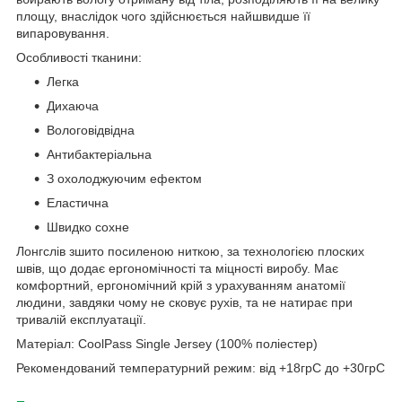
площу, внаслідок чого здійснюється найшвидше її
випаровування.
Особливості тканини:
Легка
Дихаюча
Вологовідвідна
Антибактеріальна
З охолоджуючим ефектом
Еластична
Швидко сохне
Лонгслів зшито посиленою ниткою, за технологією плоских
швів, що додає ергономічності та міцності виробу. Має
комфортний, ергономічний крій з урахуванням анатомії
людини, завдяки чому не сковує рухів, та не натирає при
тривалій експлуатації.
Матеріал: CoolPass Single Jersey (100% поліестер)
Рекомендований температурний режим: від +18грC до +30грC