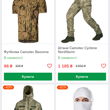
Штани Camotec Cyclone
Футболка Camotec Bavovna
NordStorm
В наявності
В наявності
96
1 185
₴
₴
320 ₴
3 592 ₴
Купити
Купити
–63%
–61%