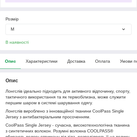
Розмір
M
В наявності
Опис
Характеристики
Доставка
Оплата
Умови п
Опис
Лонгслів ідеально підходить для активного відпочинку, спорту,
тактичного використання та як термобілизна, може служити
першим шаром в системі шарування одягу.
Лонгслів вироблено з інноваційної тканини CoolPass Single
Jersey з антибактеріальним просоченням.
CoolPass Single Jersey - сучасна, високотехнологічна тканина
з синтетичних волокон. Розумні волокна COOLPASS®
вбирають вологу отриману від тіла, розподіляють її на велику