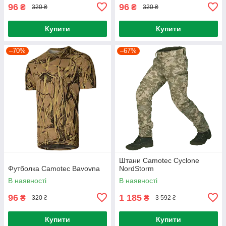
96
96
₴
₴
320 ₴
320 ₴
Купити
Купити
–70%
–67%
Штани Camotec Cyclone
Футболка Camotec Bavovna
NordStorm
В наявності
В наявності
96
1 185
₴
₴
320 ₴
3 592 ₴
Купити
Купити