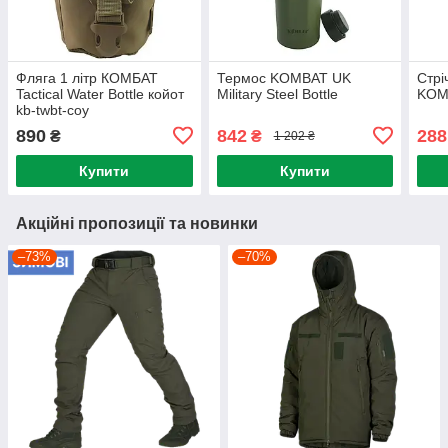
Фляга 1 літр КОМБАТ
Термос KOMBAT UK
Стрі
Tactical Water Bottle койот
Military Steel Bottle
KOMB
kb-twbt-coy
890
842
288
₴
₴
1 202 ₴
Купити
Купити
Акційні пропозиції та новинки
–73%
–70%