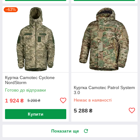
–63%
Куртка Camotec Cyclone
NordStorm
Куртка Camotec Patrol System
Готово до відправки
3.0
1 924
Немає в наявності
₴
5 200 ₴
5 288
₴
Купити
Показати ще