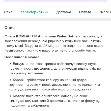
Опис
Характеристики
Доставка
Оплата
Умови 
Опис
Фляга KOMBAT UK Aluminium Water Bottle
- створена для
забезпечення необхідною рідиною у будь-який час і в будь-
якому місці. Завдяки своїй міцності та надійності, вона стане
невід’ємною частиною вашого активного способу життя.
Особливості моделі:
Вакуумна гвинтова кришка забезпечує високу ступінь
герметичності, що допомагає утримувати рідину у флязі
без ризику витікання
Карабін сріблястого кольору на кришці додає
зручності та естетичності, дозволяючи легко прикріпити
флягу до рюкзака, пояса або іншого спорядження
Матове покриття оливкового кольору не лише
виглядає стильно, але й допомагає захистити флягу від
подряпин та забруднень