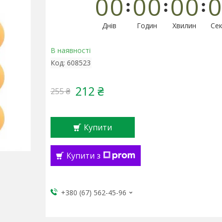
0
0
0
0
0
0
0
Днів
Годин
Хвилин
Сек
В наявності
Код:
608523
212 ₴
255 ₴
Купити
Купити з
+380 (67) 562-45-96