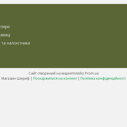
уляри
кавиці
 та налокітники
Сайт створений на маркетплейсі
Prom.ua
Магазин Шериф |
Поскаржитися на контент
|
Політика конфіденційності