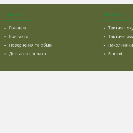
Про нас
Популярні
Головна
Тактичні ок
Контакти
Тактичні ру
Повернення та обмін
Наколінники
Доставка і оплата
Біноклі