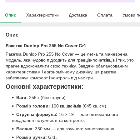
Опис
Характеристики
Доставка
Оплата
Умови п
Опис
Ракетка Dunlop Pro 255 No Cover Gr1
Ракетка Dunlop Pro 255 No Cover — це легка та маневрена
модель, яка чудово підходить для гравців-початківців і тих, хто
прагне вдосконалити свою техніку. Завдяки збалансованим
характеристикам і ергономічному дизайну, ця ракетка
забезпечує комфорт і контроль під час гри.
Основні характеристики:
Вага:
255 г (без струни).
Розмір голови:
100 кв. дюймів (645 кв. см).
Струнна формула:
16 × 19 — для оптимального
поєднання потужності та контролю.
Баланс:
330 мм — для зручного маневрування.
Розмір ручки:
Gr1.