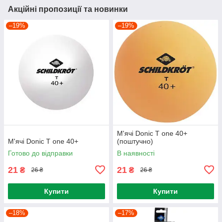
Акційні пропозиції та новинки
–19%
–19%
М'ячі Donic T one 40+
М'ячі Donic T one 40+
(поштучно)
Готово до відправки
В наявності
21
21
₴
₴
26 ₴
26 ₴
Купити
Купити
–18%
–17%