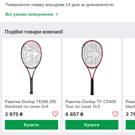
Повернення товару впродовж 14 днів за домовленістю
Всі умови повернення
Подібні товари компанії
Ракетка Dunlop TEAM 285
Ракетка Dunlop TF CX400
Раке
black/red no cover Gr4
Tour no cover Gr3
blac
3 975
6 657
3 7
₴
₴
Купити
Купити