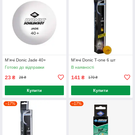
М'ячі Donic Jade 40+
М'ячі Donic T-one 6 шт
Готово до відправки
В наявності
23
141
₴
₴
28 ₴
170 ₴
Купити
Купити
–17%
–17%