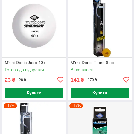
М'ячі Donic Jade 40+
М'ячі Donic T-one 6 шт
Готово до відправки
В наявності
23
141
₴
₴
28 ₴
170 ₴
Купити
Купити
–17%
–17%