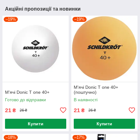
Акційні пропозиції та новинки
–19%
–19%
М'ячі Donic T one 40+
М'ячі Donic T one 40+
(поштучно)
Готово до відправки
В наявності
21
21
₴
₴
26 ₴
26 ₴
Купити
Купити
–18%
–17%