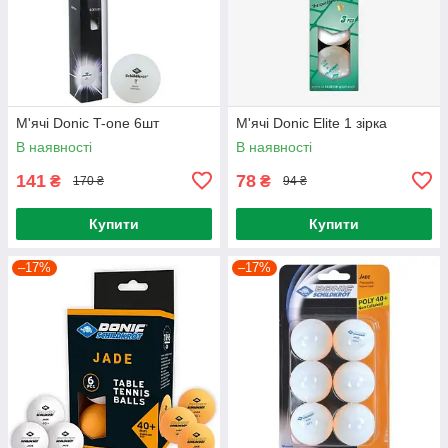
М'ячі Donic T-one 6шт
М'ячі Donic Elite 1 зірка
В наявності
В наявності
141
78
₴
₴
170 ₴
94 ₴
Купити
Купити
–17%
–17%