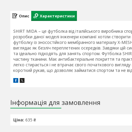
Опис
Характеристики
SHIRT MIDA – це футболка від італійського виробника спор
розробки даної моделі інженери компанії хотіли створит
футболку із зносостійкого мембранного матеріалу X-MESH.
виглядає як безліч переплетених осередків. Завдяки цій с
та ідеально підходять для занять спортом. Футболка SHIRT
частину тканини. Має антибактеріальне покриття та прак
легко стирається і не втрачає свого початкового вигляду 
короткий рукав, що дозволяє займатися спортом та не відч
Інформація для замовлення
Ціна:
635 ₴