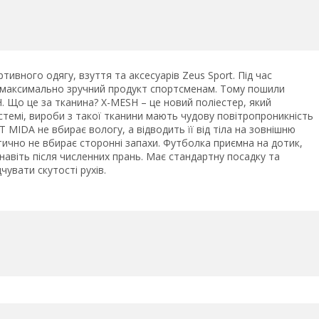
тивного одягу, взуття та аксесуарів Zeus Sport. Під час
и максимально зручний продукт спортсменам. Тому пошили
 Що це за тканина? X-MESH – це новий поліестер, який
истемі, вироби з такої тканини мають чудову повітропроникність
 MIDA не вбирає вологу, а відводить її від тіла на зовнішню
тично не вбирає сторонні запахи. Футболка приємна на дотик,
навіть після численних прань. Має стандартну посадку та
увати скутості рухів.