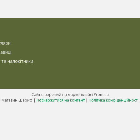
уляри
кавиці
 та налокітники
Сайт створений на маркетплейсі
Prom.ua
Магазин Шериф |
Поскаржитися на контент
|
Політика конфіденційності