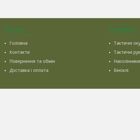
Про нас
Популярні
Головна
Тактичні ок
Контакти
Тактичні ру
Повернення та обмін
Наколінники
Доставка і оплата
Біноклі