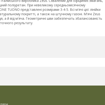
талійського виробника Zeus. Схвалений для офіційних змагань,
іцний поліуретан. При невеликому середньомісячному
ONE TUONO представлені розмірами 3-4-5. Всі м'ячі цієї лінійки
атуральному покритті, а також на штучному газоні. М'ячі Zeus
я, а й від м'яча. Геометричні шви забезпечать збалансованість
 точного результату.
уляри