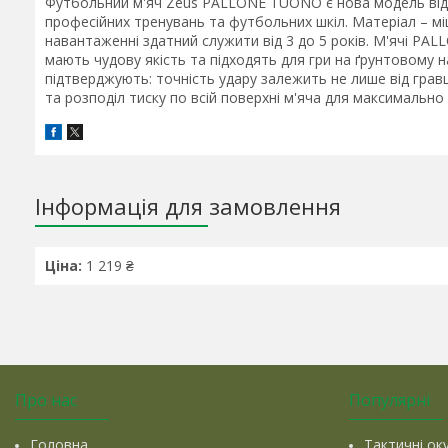
Футбольний м'яч Zeus PALLONE TUONO є нова модель від і
професійних тренувань та футбольних шкіл. Матеріал – м
навантаженні здатний служити від 3 до 5 років. М'ячі PALL
мають чудову якість та підходять для гри на ґрунтовому н
підтверджують: точність удару залежить не лише від гравц
та розподіл тиску по всій поверхні м'яча для максимально
Інформація для замовлення
Ціна:
1 219 ₴
Про нас
Популярні
Головна
Тактичні ок