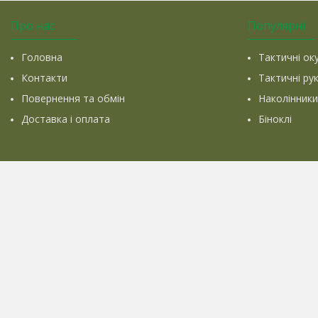
Про нас
Популярні
Головна
Тактичні ок
Контакти
Тактичні ру
Повернення та обмін
Наколінники
Доставка і оплата
Біноклі