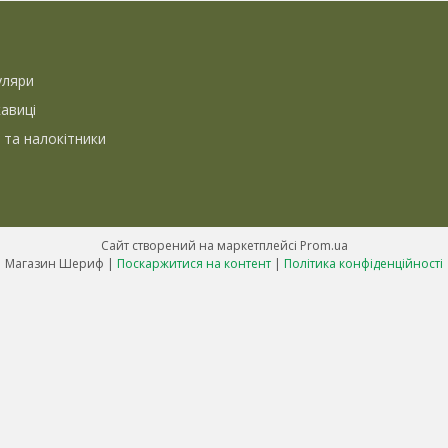
уляри
кавиці
 та налокітники
Сайт створений на маркетплейсі
Prom.ua
Магазин Шериф |
Поскаржитися на контент
|
Політика конфіденційності