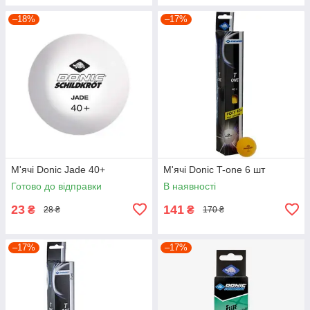
–18%
–17%
М'ячі Donic Jade 40+
М'ячі Donic T-one 6 шт
Готово до відправки
В наявності
23
141
₴
₴
28 ₴
170 ₴
–17%
–17%