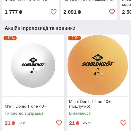
сере
1 777
2 091
2 5
₴
₴
Акційні пропозиції та новинки
–19%
–19%
М'ячі Donic T one 40+
М'ячі Donic T one 40+
(поштучно)
Готово до відправки
В наявності
21
21
₴
₴
26 ₴
26 ₴