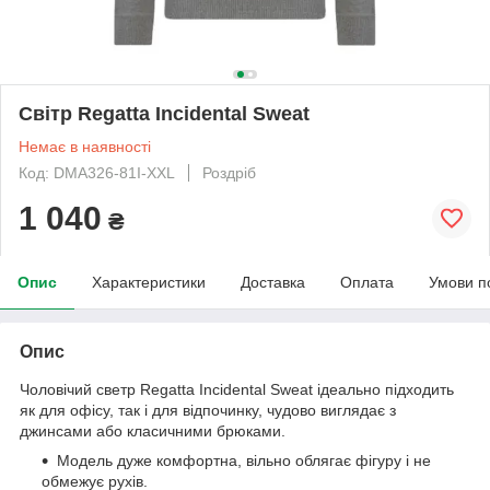
Світр Regatta Incidental Sweat
Немає в наявності
Код: DMA326-81I-XXL
Роздріб
1 040
₴
Опис
Характеристики
Доставка
Оплата
Умови п
Опис
Чоловічий светр Regatta Incidental Sweat ідеально підходить
як для офісу, так і для відпочинку, чудово виглядає з
джинсами або класичними брюками.
Модель дуже комфортна, вільно облягає фігуру і не
обмежує рухів.