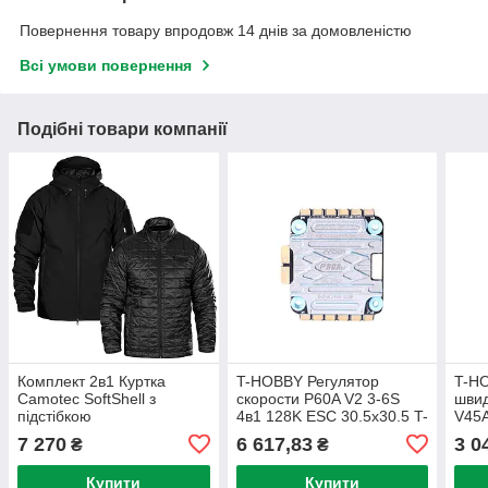
Повернення товару впродовж 14 днів за домовленістю
Всі умови повернення
Подібні товари компанії
Комплект 2в1 Куртка
T-HOBBY Регулятор
T-H
Camotec SoftShell з
скорости P60A V2 3-6S
швид
підстібкою
4в1 128K ESC 30.5x30.5 T-
V45A
Motor
Moto
7 270
6 617,83
3 0
₴
₴
Купити
Купити