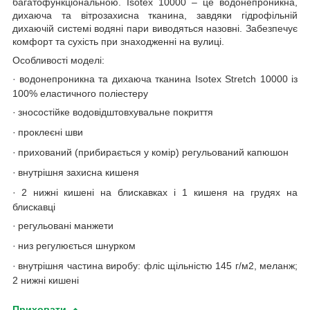
багатофункціональною. Isotex 10000 – це водонепроникна,
дихаюча та вітрозахисна тканина, завдяки гідрофільній
дихаючій системі водяні пари виводяться назовні. Забезпечує
комфорт та сухість при знаходженні на вулиці.
Особливості моделі:
·
водонепроникна та дихаюча тканина Isotex Stretch 10000 із
100% еластичного поліестеру
·
зносостійке водовідштовхувальне покриття
·
проклеєні шви
·
прихований (прибирається у комір) регульований капюшон
·
внутрішня захисна кишеня
·
2 нижні кишені на блискавках і 1 кишеня на грудях на
блискавці
·
регульовані манжети
·
низ регулюється шнурком
·
внутрішня частина виробу: фліс щільністю 145 г/м2, меланж;
2 нижні кишені
Приховати