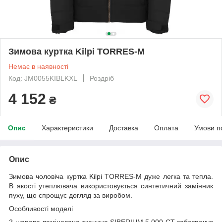
Зимова куртка Kilpi TORRES-M
Немає в наявності
Код: JM0055KIBLKXL
Роздріб
4 152
₴
Опис
Характеристики
Доставка
Оплата
Умови п
Опис
Зимова чоловіча куртка Kilpi TORRES-M
дуже легка та тепла.
В якості утеплювача використовується синтетичний замінник
пуху, що спрощує догляд за виробом.
Особливості моделі
2-шарова ламінована тканина SIBERIUM 5.000 СТ забезпечує