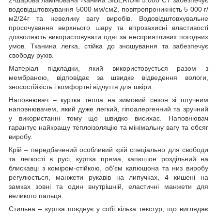
водовідштовхування 5000 мм/см2, повітропроникність 5 000 г/
м2/24г та невелику вагу виробів. Водовідштовхувальне
просочування верхнього шару та вітрозахисні властивості
дозволяють використовувати одяг за несприятливих погодних
умов. Тканина легка, стійка до зношування та забезпечує
свободу рухів.
Матеріал підкладки, який використовується разом з
мембраною, відповідає за швидке відведення вологи,
зносостійкість і комфортні відчуття для шкіри.
Наповнювач – куртка тепла на зимовий сезон зі штучним
наповнювачем, який дуже легкий, гіпоалергенний та зручний
у використанні тому що швидко висихає. Наповнювач
гарантує найкращу теплоізоляцію та мінімальну вагу та обсяг
виробу.
Крій – передбачений особливий крій спеціально для свободи
та легкості в русі, куртка пряма, капюшон роздільний на
блискавці з коміром-стійкою, об'єм капюшона та низ виробу
регулюється, манжети рукавів на липучках, 4 кишені на
замках зовні та один внутрішній, еластичні манжети для
великого пальця.
Стильна – куртка поєднує у собі кілька текстур, що виглядає