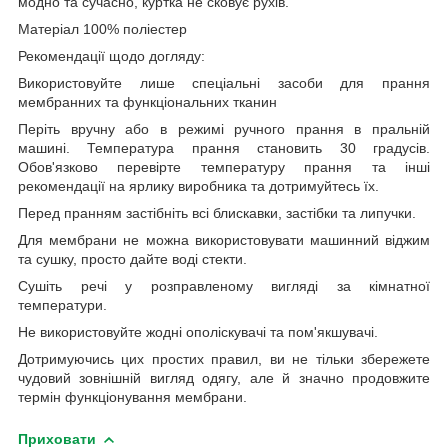
модно та сучасно, куртка не сковує рухів.
Матеріал 100% поліестер
Рекомендації щодо догляду
:
Використовуйте лише спеціальні засоби для прання
мембранних та функціональних тканин
Періть вручну або в режимі ручного прання в пральній
машині. Температура прання становить 30 градусів.
Обов'язково перевірте температуру прання та інші
рекомендації на ярлику виробника та дотримуйтесь їх.
Перед пранням застібніть всі блискавки, застібки та липучки.
Для мембрани не можна використовувати машинний віджим
та сушку, просто дайте воді стекти.
Сушіть речі у розправленому вигляді за кімнатної
температури.
Не використовуйте жодні ополіскувачі та пом'якшувачі.
Дотримуючись цих простих правил, ви не тільки збережете
чудовий зовнішній вигляд одягу, але й значно продовжите
термін функціонування мембрани.
Приховати