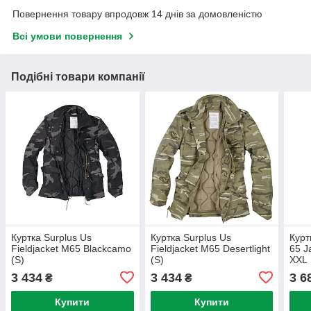
Повернення товару впродовж 14 днів за домовленістю
Всі умови повернення
Подібні товари компанії
Куртка Surplus Us
Куртка Surplus Us
Курт
Fieldjacket M65 Blackcamo
Fieldjacket M65 Desertlight
65 J
(S)
(S)
XXL
3 434
3 434
3 6
₴
₴
Купити
Купити