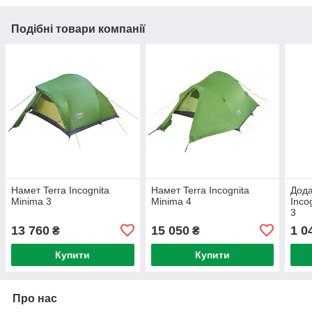
Подібні товари компанії
Намет Terra Incognita
Намет Terra Incognita
Дода
Minima 3
Minima 4
Inco
3
13 760
15 050
1 0
₴
₴
Купити
Купити
Про нас