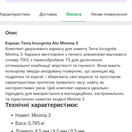
Характеристики
Доставка
Оплата
Умови повернення
Опис
Каркас Terra Incognita Alu Minima 3
Комплект дюралевого каркасу для намету Terra Incognita
Minima 3. Каркаси виготовлені з легкого алюмінієво-магнієвого
сплаву 7001 з термообробкою Т6 для досягнення
оптимальної комбінації жорсткості та гнучкості. Вони мають
кольорову твердо-анодовану поверхню, що захищає від
подряпин та корозії, і зберігають свої міцнісні та просторові
характеристики протягом тривалого часу, навіть за
несприятливих умов. Цей комплект каркаса ідеально
підходить для використання в експедиційних, екстремальних
та туристичних наметах моделі Minima 3.
Технічні характеристики:
Намет: Minima 3
Вага: 0,785 кг
Діаметр: 8,5 мм / 9,0 мм / 9,5 мм