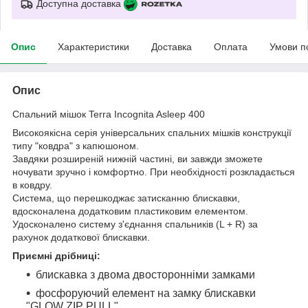
Доступна доставка
Опис
Характеристики
Доставка
Оплата
Умови п
Опис
Спальний мішок Terra Incognita Asleep 400
Високоякісна серія універсальних спальних мішків конструкції
типу "ковдра" з капюшоном.
Завдяки розширеній нижній частині, ви завжди зможете
ночувати зручно і комфортно. При необхідності розкладається
в ковдру.
Система, що перешкоджає затисканню блискавки,
вдосконалена додатковим пластиковим елементом.
Удосконалено систему з'єднання спальників (L + R) за
рахунок додаткової блискавки.
Приємні дрібниці:
блискавка з двома двосторонніми замками
фосфоруючий елемент на замку блискавки
"GLOW ZIP PULL"