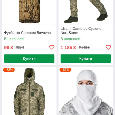
Штани Camotec Cyclone
Футболка Camotec Bavovna
NordStorm
В наявності
В наявності
96
1 185
₴
₴
320 ₴
3 592 ₴
Купити
Купити
–63%
–61%