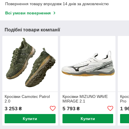
Повернення товару впродовж 14 днів за домовленістю
Всі умови повернення
Подібні товари компанії
Кросівки Camotec Patrol
Кросівки MIZUNO WAVE
Крос
2.0
MIRAGE 2.1
Pro
3 253
5 793
1 9
₴
₴
Купити
Купити