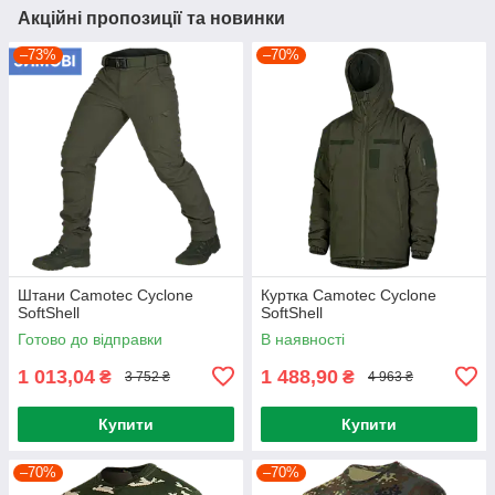
Акційні пропозиції та новинки
–73%
–70%
Штани Camotec Cyclone
Куртка Camotec Cyclone
SoftShell
SoftShell
Готово до відправки
В наявності
1 013,04
1 488,90
₴
₴
3 752 ₴
4 963 ₴
Купити
Купити
–70%
–70%