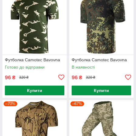
Футболка Camotec Bavovna
Футболка Camotec Bavovna
Готово до відправки
В наявності
96
96
₴
₴
320 ₴
320 ₴
Купити
Купити
–70%
–67%