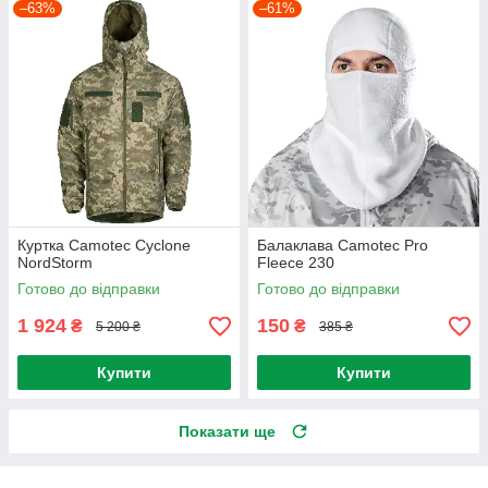
–63%
–61%
Куртка Camotec Cyclone
Балаклава Camotec Pro
NordStorm
Fleece 230
Готово до відправки
Готово до відправки
1 924
150
₴
₴
5 200 ₴
385 ₴
Купити
Купити
Показати ще