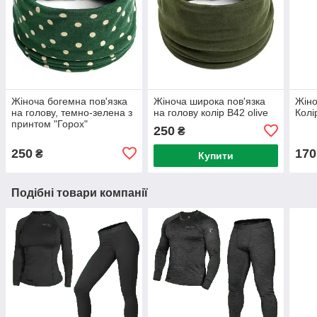
​Жіноча богемна пов'язка
Жіноча широка пов'язка
Жіно
на голову, темно-зелена з
на голову колір В42 olive
Колі
принтом "Горох"
250
₴
250
170
₴
Купити
Подібні товари компанії