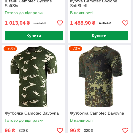
Штани Camotec Cyclone
Куртка Camotec Cyclone
SoftShell
SoftShell
Готово до відправки
В наявності
1 013,04
1 488,90
₴
₴
3 752 ₴
4 963 ₴
Купити
Купити
–70%
–70%
Футболка Camotec Bavovna
Футболка Camotec Bavovna
Готово до відправки
В наявності
96
96
₴
₴
320 ₴
320 ₴