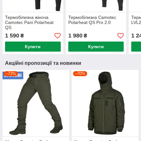
Термобілизна жіноча
Термобілизна Camotec
Тер
Camotec Pani Polarheat
Polarheat QS Pro 2.0
LVL2
QS
1 590
1 980
1 2
₴
₴
Купити
Купити
Акційні пропозиції та новинки
–73%
–70%