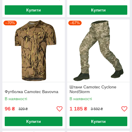
Купити
Купити
–70%
–67%
Штани Camotec Cyclone
Футболка Camotec Bavovna
NordStorm
В наявності
В наявності
96
1 185
₴
₴
320 ₴
3 592 ₴
Купити
Купити