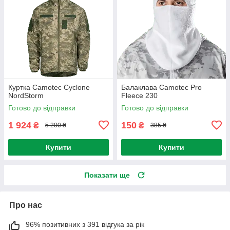
Куртка Camotec Cyclone
Балаклава Camotec Pro
NordStorm
Fleece 230
Готово до відправки
Готово до відправки
1 924
150
₴
₴
5 200 ₴
385 ₴
Купити
Купити
Показати ще
Про нас
96% позитивних з 391 відгука за рік