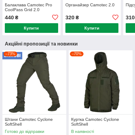
Балаклава Camotec Pro
Органайзер Camotec 2.0
Підс
CoolPass Grid 2.0
440
320
310
₴
₴
Купити
Купити
Акційні пропозиції та новинки
–73%
–70%
Штани Camotec Cyclone
Куртка Camotec Cyclone
SoftShell
SoftShell
Готово до відправки
В наявності