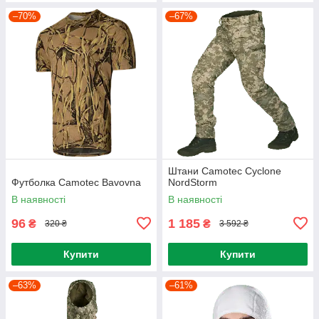
–70%
–67%
Штани Camotec Cyclone
Футболка Camotec Bavovna
NordStorm
В наявності
В наявності
96
1 185
₴
₴
320 ₴
3 592 ₴
Купити
Купити
–63%
–61%