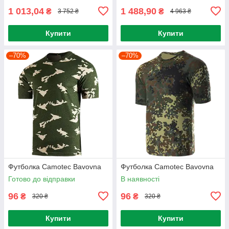
1 013,04
1 488,90
₴
₴
3 752 ₴
4 963 ₴
Купити
Купити
–70%
–70%
Футболка Camotec Bavovna
Футболка Camotec Bavovna
Готово до відправки
В наявності
96
96
₴
₴
320 ₴
320 ₴
Купити
Купити