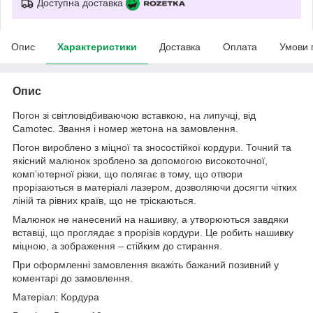
Доступна доставка
Опис
Характеристики
Доставка
Оплата
Умови 
Опис
Погон зі світловідбиваючою вставкою, на липучці, від
Camotec. Звання і номер жетона на замовлення.
Погон вироблено з міцної та зносостійкої кордури. Точний та
якісний малюнок зроблено за допомогою високоточної,
комп’ютерної різки, що полягає в тому, що отвори
прорізаються в матеріалі лазером, дозволяючи досягти чітких
ліній та рівних країв, що не тріскаються.
Малюнок не нанесений на нашивку, а утворюються завдяки
вставці, що проглядає з прорізів кордури. Це робить нашивку
міцною, а зображення – стійким до стирання.
При оформленні замовлення вкажіть бажаний позивний у
коментарі до замовлення.
Матеріал: Кордура