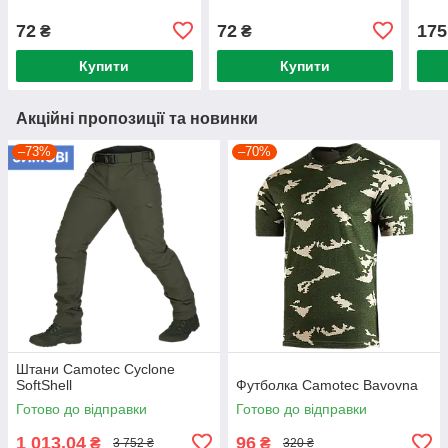
72
72
175
₴
₴
Купити
Купити
Акційні пропозиції та новинки
–73%
–70%
Штани Camotec Cyclone
SoftShell
Футболка Camotec Bavovna
Готово до відправки
Готово до відправки
1 013,04
96
₴
₴
3 752 ₴
320 ₴