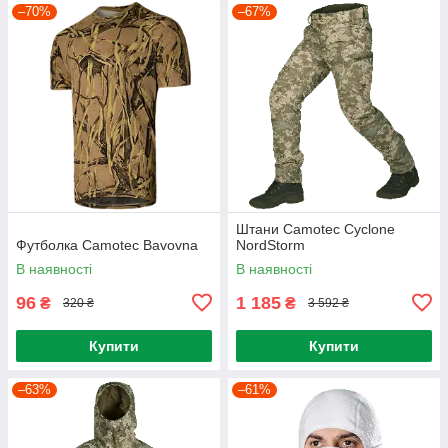
–70%
–67%
Штани Camotec Cyclone
Футболка Camotec Bavovna
NordStorm
В наявності
В наявності
96
1 185
₴
₴
320 ₴
3 592 ₴
Купити
Купити
–63%
–61%