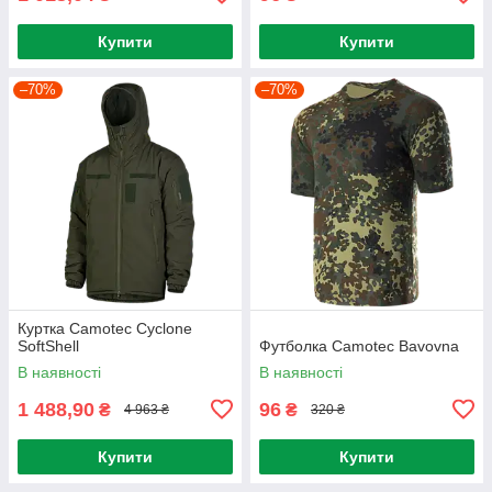
Купити
Купити
–70%
–70%
Куртка Camotec Cyclone
SoftShell
Футболка Camotec Bavovna
В наявності
В наявності
1 488,90
96
₴
₴
4 963 ₴
320 ₴
Купити
Купити