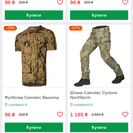
96
96
₴
₴
320 ₴
320 ₴
Купити
Купити
–70%
–67%
Штани Camotec Cyclone
Футболка Camotec Bavovna
NordStorm
В наявності
В наявності
96
1 185
₴
₴
320 ₴
3 592 ₴
Купити
Купити