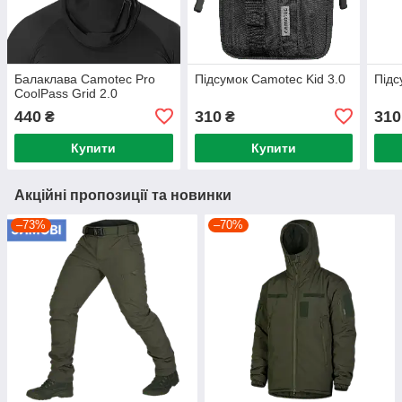
Балаклава Camotec Pro
Підсумок Camotec Kid 3.0
Підс
CoolPass Grid 2.0
440
310
310
₴
₴
Купити
Купити
Акційні пропозиції та новинки
–73%
–70%