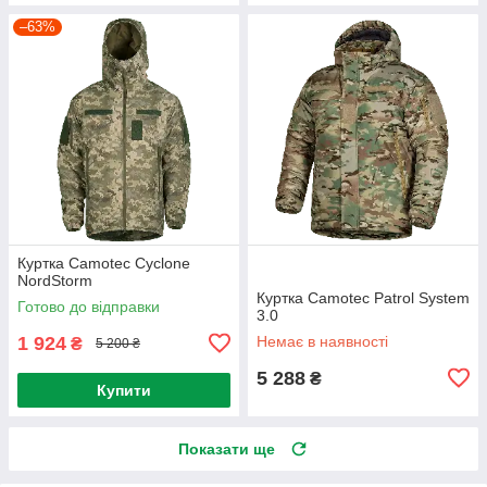
–63%
Куртка Camotec Cyclone
NordStorm
Куртка Camotec Patrol System
Готово до відправки
3.0
1 924
Немає в наявності
₴
5 200 ₴
5 288
₴
Купити
Показати ще