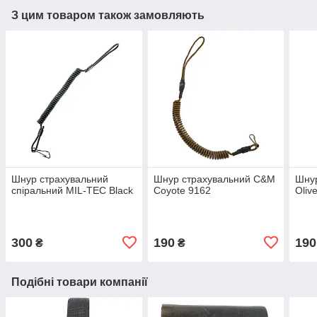
З цим товаром також замовляють
Шнур страхувальний
Шнур страхувальний C&M
Шну
спіральний MIL-TEC Black
Coyote 9162
Oliv
300
190
190
₴
₴
Подібні товари компанії