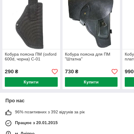
Кобура поясна ПМ (oxford
Кобура поясна для ПМ
Кобу
600d, чорна) C-01
"Штатна"
пла
290
730
990
₴
₴
Купити
Купити
Про нас
96% позитивних з 392 відгуків за рік
Працює з 20.01.2015
м. Дніпро