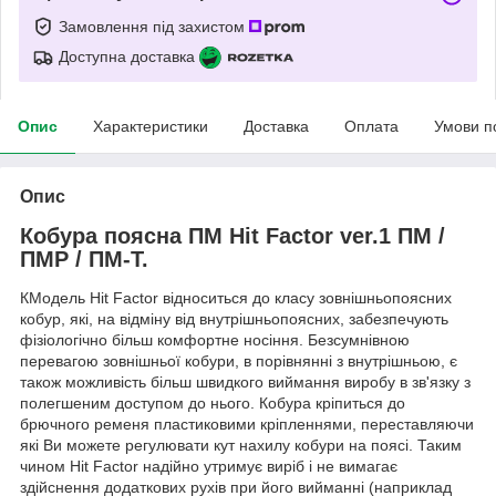
Замовлення під захистом
Доступна доставка
Опис
Характеристики
Доставка
Оплата
Умови п
Опис
Кобура поясна ПМ Hit Factor ver.1 ПМ /
ПМР / ПМ-Т.
КМодель Hit Factor відноситься до класу зовнішньопоясних
кобур, які, на відміну від внутрішньопоясних, забезпечують
фізіологічно більш комфортне носіння. Безсумнівною
перевагою зовнішньої кобури, в порівнянні з внутрішньою, є
також можливість більш швидкого виймання виробу в зв'язку з
полегшеним доступом до нього. Кобура кріпиться до
брючного ременя пластиковими кріпленнями, переставляючи
які Ви можете регулювати кут нахилу кобури на поясі. Таким
чином Hit Factor надійно утримує виріб і не вимагає
здійснення додаткових рухів при його вийманні (наприклад