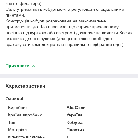
зняття фіксатора).
Силу утримання в кобурі можна регулювати спеціальними
гвинтами.
Конструкція кобури розрахована на максимальне
притиснення до тіла власника, що сприяє прихованому
носінню під курткою або светром і дозволяє не виявити Вас як
власника для оточуючих (для цього також необхідно
враховувати комплекцію тіла і правильно підібраний одяг)
Приховати
Характеристики
Основні
Виробник
Ata Gear
Країна виробник
Україна
Тип
Кобура
Матеріал
Пластик
Кількість відділень
1