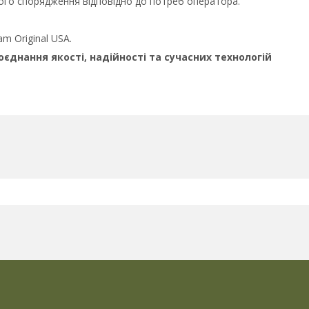
ого спорядження відповідно до потреб оператора.
am Original USA.
днання якості, надійності та сучасних технологій