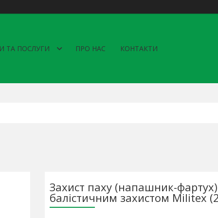
И ТА ПОСЛУГИ
ПРО НАС
КОНТАКТИ
Захист паху (напашник-фартух) 
балістичним захистом Militex (2