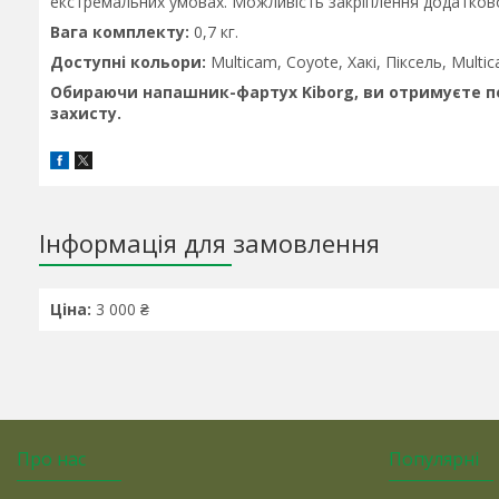
екстремальних умовах. Можливість закріплення додатков
Вага комплекту:
0,7 кг.
Доступні кольори:
Multicam, Coyote, Хакі, Піксель, Multic
Обираючи напашник-фартух Kiborg, ви отримуєте поє
захисту.
Інформація для замовлення
Ціна:
3 000 ₴
Про нас
Популярні