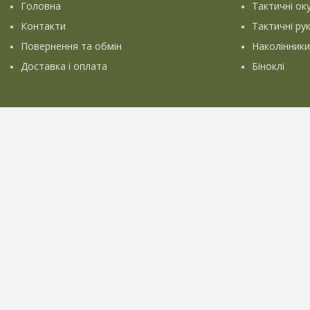
Головна
Тактичні ок
Контакти
Тактичні ру
Повернення та обмін
Наколінники
Доставка і оплата
Біноклі