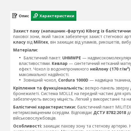
Опис
Характеристики
Захист паху (напашник-фартух) Kiborg із балістични
пахової зони, який також забезпечує захист стегнової ар
класу
від
Militex
, він захищає від уламків, рикошетів, ви
Матеріали:
Балістичний пакет:
UHMWPE
— надвисокомолекулярни
властивостями.
Кевлар
— синтетичний нетканий матер
ефект. Чохол із водонепроникного
нейлону (170 г/м²)
максимальної надійності.
Зовнішній чохол,
Cordura 1000D
— надміцна тканина,
Кріплення та функціональність:
велкро-панель зверху 
бронежилеті. Система MOLLE на передній частині для крі
забезпечують високу міцність. Легкий у використанні та н
Балістичні характеристики:
балістичний пакет MILITEX
нетермозміцненим осердям. Відповідає
ДСТУ 8782:2018
дл
військовослужбовців.
Особливості:
захищає пахову зону та стегнову артерію. 