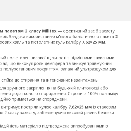
м пакетом 2 класу Militex
— ефективний засіб захисту
терії. Завдяки використанню м'якого балістичного пакета
2
бухових хвиль та пістолетних куль калібру
7,62×25 мм
.
й поліетилен високої щільності з відмінними захисними
іал, що виконує роль демпфера та знижує травмуючий
з поліуретановим покриттям, запаяний ультразвуком для
 стійка до стирання та інтенсивних навантажень.
для зручного закріплення на будь-якій плитоносці або
плення додаткового спорядження. Стропи із 100% поліаміду
адійно тримається на спорядженні.
 витримує постріли кулею калібру
7,62×25 мм
із сталевим
я 2 класу захисту, забезпечуючи високий рівень безпеки
Надійність матеріалів підтверджена випробуваннями в