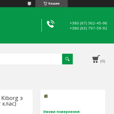
Кошик
+380 (67) 562-45-96
+380 (63) 797-59-92
Kiborg з
 клас)