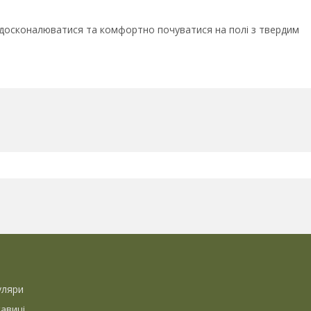
 удосконалюватися та комфортно почуватися на полі з твердим
уляри
кавиці