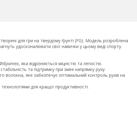
творені для гри на твердому ґрунті (FG). Модель розроблена
рагнуть удосконалювати свої навички у цьому виді спорту.
Фібратек
, яка відрізняється міцністю та легкістю.
стабільність та підтримку при зміні напрямку руху.
о волокна, яке забезпечує оптимальний контроль рухів на
 технологіями для кращої продуктивності.