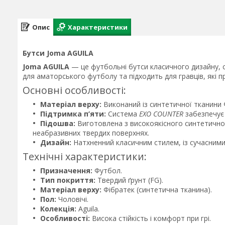
Опис
Характеристики
Бутси Joma AGUILA
Joma AGUILA
— це футбольні бутси класичного дизайну, с
для аматорського футболу та підходить для гравців, які п
Основні особливості:
Матеріал верху:
Виконаний із синтетичної тканини
Підтримка п’яти:
Система
EXO COUNTER
забезпечує 
Підошва:
Виготовлена з високоякісного синтетичног
неабразивних твердих поверхнях.
Дизайн:
Натхненний класичним стилем, із сучасними
Технічні характеристики:
Призначення:
Футбол.
Тип покриття:
Твердий ґрунт (FG).
Матеріал верху:
Фібратек (синтетична тканина).
Пол:
Чоловічі.
Колекція:
Aguila.
Особливості:
Висока стійкість і комфорт при грі.