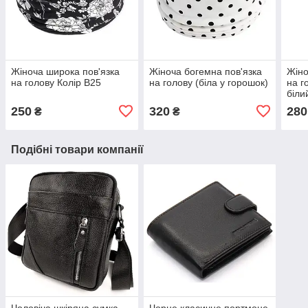
Жіноча широка пов'язка
Жіноча богемна пов'язка
Жіно
на голову Колір B25
на голову (біла у горошок)
на г
біли
250
320
280
₴
₴
Подібні товари компанії