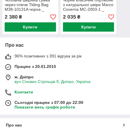
Чоловіча шкіряна сумка
Чорне класичне портмоне
через плече Tiding Bag
з натуральної шкіри Marco
M38-10131A чорна _
Coverna MC-2003-1 _
bags25
bags25
2 380
2 035
₴
₴
Купити
Купити
Про нас
96% позитивних з 391 відгука за рік
Працює з 20.01.2015
м. Дніпро
вул Січових Стрільців 9, Дніпро, Україна
Контакти
Сьогодні працює з 07:00 до 22:00
Показати весь графік роботи
Про нас