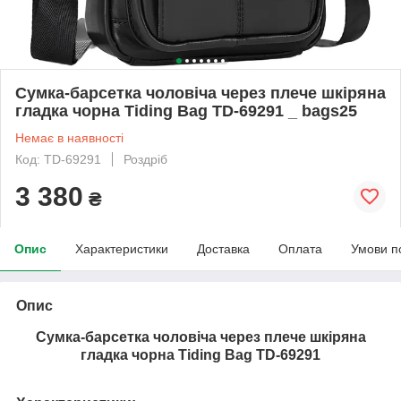
Сумка-барсетка чоловіча через плече шкіряна
гладка чорна Tiding Bag TD-69291 _ bags25
Немає в наявності
Код: TD-69291
Роздріб
3 380
₴
Опис
Характеристики
Доставка
Оплата
Умови п
Опис
Сумка-барсетка чоловіча через плече шкіряна
гладка чорна Tiding Bag TD-69291