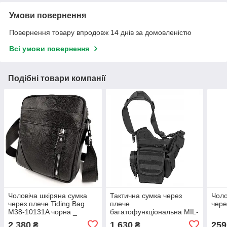
Умови повернення
Повернення товару впродовж 14 днів за домовленістю
Всі умови повернення
Подібні товари компанії
Чоловіча шкіряна сумка
Тактична сумка через
Чоло
через плече Tiding Bag
плече
чере
M38-10131A чорна _
багатофункціональна MIL-
bags25
TEC 13726502
2 380
1 630
259
₴
₴