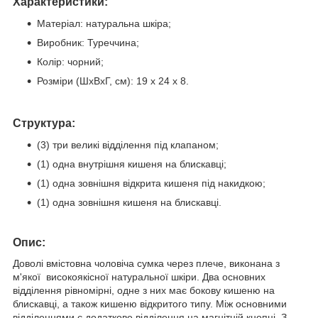
Характеристики:
Матеріал: натуральна шкіра;
Виробник: Туреччина;
Колір: чорний;
Розміри (ШхВхГ, см): 19 х 24 х 8.
Структура:
(3) три великі відділення під клапаном;
(1) одна внутрішня кишеня на блискавці;
(1) одна зовнішня відкрита кишеня під накидкою;
(1) одна зовнішня кишеня на блискавці.
Опис:
Доволі вмістовна чоловіча сумка через плече, виконана з
м'якої високоякісної натуральної шкіри. Два основних
відділення рівномірні, одне з них має бокову кишеню на
блискавці, а також кишеню відкритого типу. Між основними
відділеннями є додаткове відділення на магнітній кнопці. З