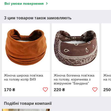
Всі умови повернення
З цим товаром також замовляють
Жіноча широка пов'язка
Жіноча богемна пов'язка
Жіно
на голову колір В49
на голову, коричнева з
на г
візерунком "Бандана"
170
220
250
₴
₴
Подібні товари компанії