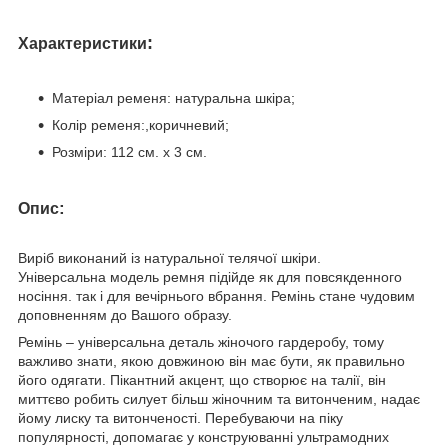
:
Характеристики
Матеріал ременя: натуральна шкіра;
Колір ременя:,коричневий;
Розміри: 112 см. х 3 см.
:
Опис
Виріб виконаний із натуральної телячої шкіри.
Універсальна модель ремня підійде як для повсякденного
носіння. так і для вечірнього вбрання. Ремінь стане чудовим
доповненням до Вашого образу.
Ремінь – універсальна деталь жіночого гардеробу, тому
важливо знати, якою довжиною він має бути, як правильно
його одягати. Пікантний акцент, що створює на талії, він
миттєво робить силует більш жіночним та витонченим, надає
йому лиску та витонченості. Перебуваючи на піку
популярності, допомагає у конструюванні ультрамодних