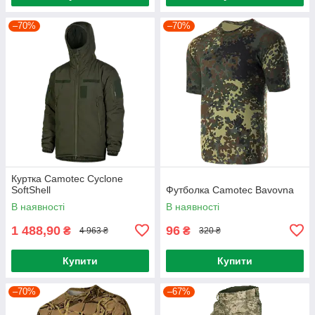
–70%
–70%
Куртка Camotec Cyclone
SoftShell
Футболка Camotec Bavovna
В наявності
В наявності
1 488,90
96
₴
₴
4 963 ₴
320 ₴
Купити
Купити
–70%
–67%