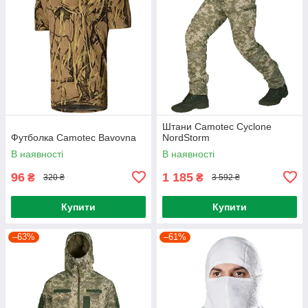
Штани Camotec Cyclone
Футболка Camotec Bavovna
NordStorm
В наявності
В наявності
96
1 185
₴
₴
320 ₴
3 592 ₴
Купити
Купити
–63%
–61%