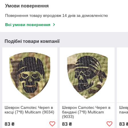
Умови повернення
Повернення товару впродовж 14 днів за домовленістю
Всі умови повернення
Подібні товари компанії
Шеврон Camotec Череп в
Шеврон Camotec Череп в
Шевр
касці (7*8) Multicam (9034)
бандані (7*8) Multicam
пана
(9033)
83
83
83
₴
₴