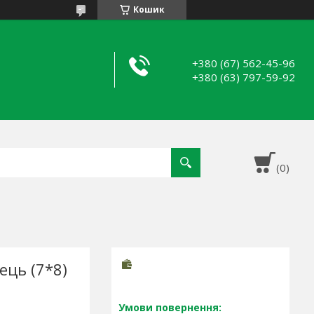
Кошик
+380 (67) 562-45-96
+380 (63) 797-59-92
ець (7*8)