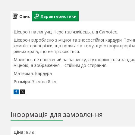
Опис
Характеристики
Шеврон на липучці Череп зв'язківець, від Camotec.
Шеврон вироблено з міцної та зносостійкої кардури. Точ
комп’ютерної різки, що полягає в тому, що отвори проріза
рівних країв, що не тріскаються.
Малюнок не нанесений на нашивку, а утворюються завдяки
міцною, а зображення – стійким до стирання.
Матеріал: Кардура
Розміри: 7 см на 8 см.
Інформація для замовлення
Ціна:
83 ₴