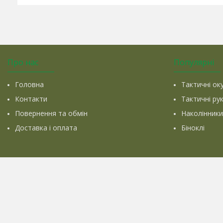
Про нас
Популярні
Головна
Тактичні ок
Контакти
Тактичні ру
Повернення та обмін
Наколінники
Доставка і оплата
Біноклі