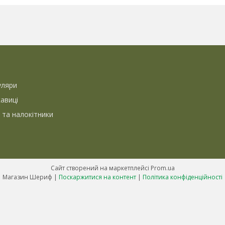
уляри
кавиці
 та налокітники
Сайт створений на маркетплейсі
Prom.ua
Магазин Шериф |
Поскаржитися на контент
|
Політика конфіденційності