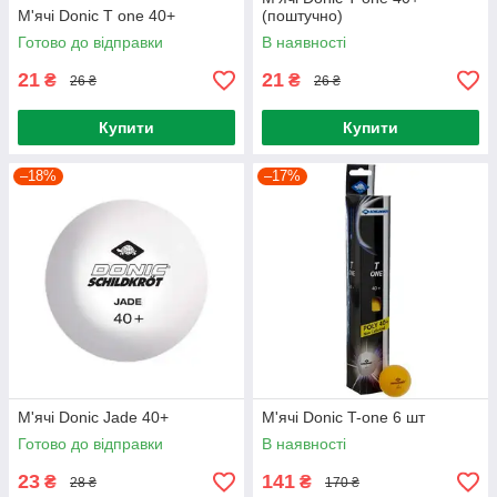
М'ячі Donic T one 40+
(поштучно)
Готово до відправки
В наявності
21
21
₴
₴
26 ₴
26 ₴
Купити
Купити
–18%
–17%
М'ячі Donic Jade 40+
М'ячі Donic T-one 6 шт
Готово до відправки
В наявності
23
141
₴
₴
28 ₴
170 ₴