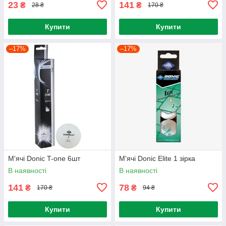
23
141
₴
₴
28 ₴
170 ₴
Купити
Купити
–17%
–17%
М'ячі Donic T-one 6шт
М'ячі Donic Elite 1 зірка
В наявності
В наявності
141
78
₴
₴
170 ₴
94 ₴
Купити
Купити