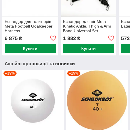
Еспандер для голкіперів
Еспандер для ніг Meta
Еспа
Meta Football Goalkeeper
Kinetic Ankle, Thigh & Arm
Late
Harness
Band Universal Set
6 875
1 882
572
₴
₴
Купити
Купити
Акційні пропозиції та новинки
–19%
–19%