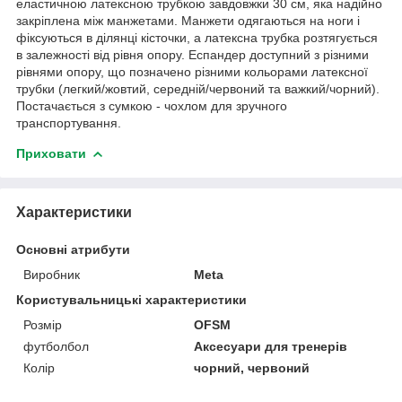
еластичною латексною трубкою завдовжки 30 см, яка надійно
закріплена між манжетами. Манжети одягаються на ноги і
фіксуються в ділянці кісточки, а латексна трубка розтягується
в залежності від рівня опору. Еспандер доступний з різними
рівнями опору, що позначено різними кольорами латексної
трубки (легкий/жовтий, середній/червоний та важкий/чорний).
Постачається з сумкою - чохлом для зручного
транспортування.
Приховати
Характеристики
Основні атрибути
Виробник
Meta
Користувальницькі характеристики
Розмір
OFSM
футболбол
Аксесуари для тренерів
Колір
чорний, червоний