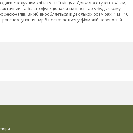
дяки сполучним кліпсам на її кінцях. Довжина ступенів 41 см,
 практичний та багатофункціональний інвентар у будь-якому
офесіоналів. Виріб виробляється в декількох розмірах: 4 м - 10
сті транспортування виріб постачається у фірмовій переносній
уляри