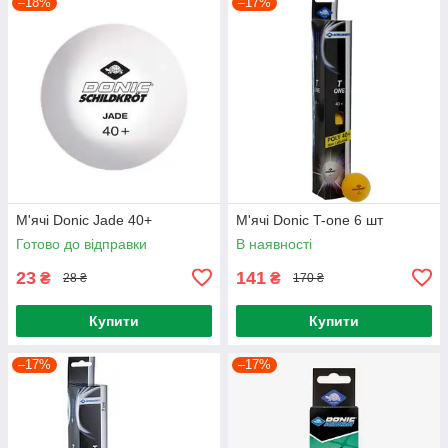
–18%
–17%
М'ячі Donic Jade 40+
М'ячі Donic T-one 6 шт
Готово до відправки
В наявності
23
141
₴
₴
28 ₴
170 ₴
Купити
Купити
–17%
–17%