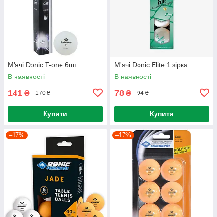
М'ячі Donic T-one 6шт
М'ячі Donic Elite 1 зірка
В наявності
В наявності
141
78
₴
₴
170 ₴
94 ₴
Купити
Купити
–17%
–17%