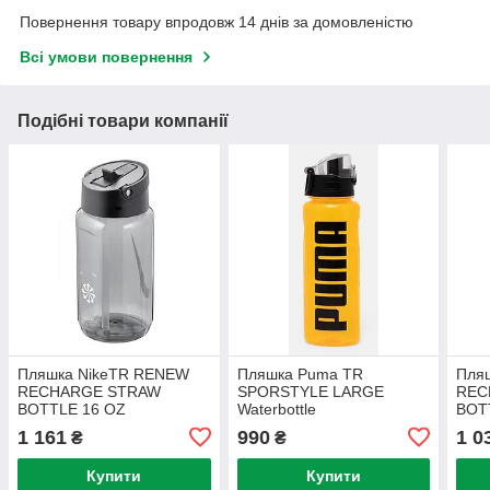
Повернення товару впродовж 14 днів за домовленістю
Всі умови повернення
Подібні товари компанії
Пляшка NikeTR RENEW
Пляшка Puma TR
Пляш
RECHARGE STRAW
SPORSTYLE LARGE
REC
BOTTLE 16 OZ
Waterbottle
BOT
1 161
990
1 0
₴
₴
Купити
Купити