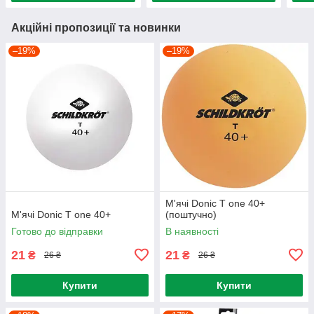
Акційні пропозиції та новинки
–19%
–19%
М'ячі Donic T one 40+
М'ячі Donic T one 40+
(поштучно)
Готово до відправки
В наявності
21
21
₴
₴
26 ₴
26 ₴
Купити
Купити