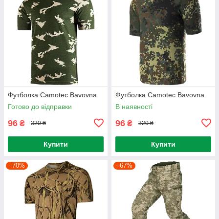
Футболка Camotec Bavovna
Футболка Camotec Bavovna
Готово до відправки
В наявності
96
96
₴
₴
320 ₴
320 ₴
Купити
Купити
–70%
–67%