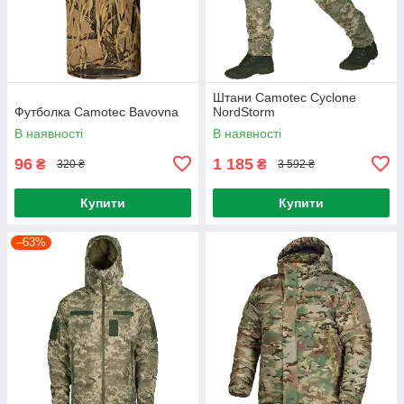
Штани Camotec Cyclone
Футболка Camotec Bavovna
NordStorm
В наявності
В наявності
96
1 185
₴
₴
320 ₴
3 592 ₴
Купити
Купити
–63%