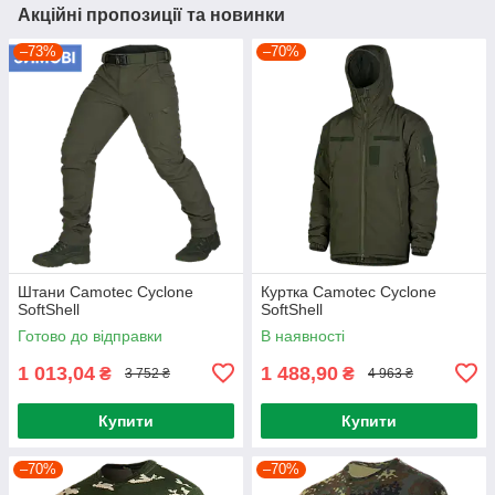
Акційні пропозиції та новинки
–73%
–70%
Штани Camotec Cyclone
Куртка Camotec Cyclone
SoftShell
SoftShell
Готово до відправки
В наявності
1 013,04
1 488,90
₴
₴
3 752 ₴
4 963 ₴
Купити
Купити
–70%
–70%