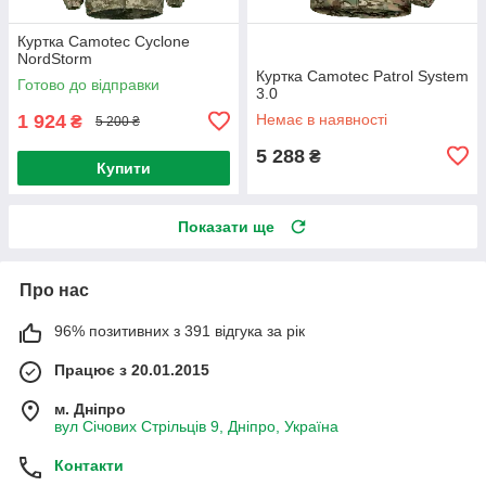
Куртка Camotec Cyclone
NordStorm
Куртка Camotec Patrol System
Готово до відправки
3.0
1 924
Немає в наявності
₴
5 200 ₴
5 288
₴
Купити
Показати ще
Про нас
96% позитивних з 391 відгука за рік
Працює з 20.01.2015
м. Дніпро
вул Січових Стрільців 9, Дніпро, Україна
Контакти