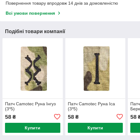
Повернення товару впродовж 14 днів за домовленістю
Всі умови повернення
Подібні товари компанії
Патч Camotec Руна Інгуз
Патч Camotec Руна Іса
Патч
(3*5)
(3*5)
Берк
58
58
58
₴
₴
Купити
Купити