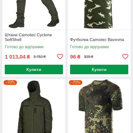
Штани Camotec Cyclone
SoftShell
Футболка Camotec Bavovna
Готово до відправки
Готово до відправки
1 013,04
96
₴
₴
3 752 ₴
320 ₴
Купити
Купити
–70%
–70%