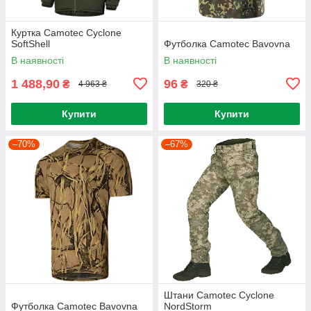
Куртка Camotec Cyclone
SoftShell
Футболка Camotec Bavovna
В наявності
В наявності
1 488,90
96
₴
₴
4 963 ₴
320 ₴
Купити
Купити
–70%
–67%
Штани Camotec Cyclone
Футболка Camotec Bavovna
NordStorm