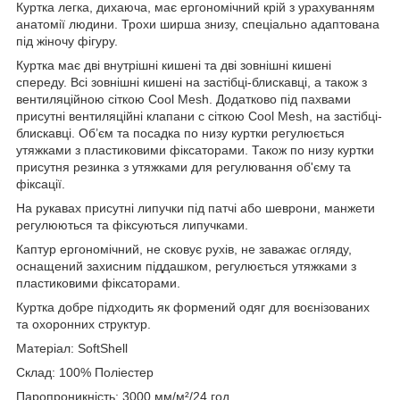
Куртка легка, дихаюча, має ергономічний крій з урахуванням
анатомії людини. Трохи ширша знизу, спеціально адаптована
під жіночу фігуру.
Куртка має дві внутрішні кишені та дві зовнішні кишені
спереду. Всі зовнішні кишені на застібці-блискавці, а також з
вентиляційною сіткою Cool Mesh. Додатково під пахвами
присутні вентиляційні клапани с сіткою Cool Mesh, на застібці-
блискавці. Об’єм та посадка по низу куртки регулюється
утяжками з пластиковими фіксаторами. Також по низу куртки
присутня резинка з утяжками для регулювання об'єму та
фіксації.
На рукавах присутні липучки під патчі або шеврони, манжети
регулюються та фіксуються липучками.
Каптур ергономічний, не сковує рухів, не заважає огляду,
оснащений захисним піддашком, регулюється утяжками з
пластиковими фіксаторами.
Куртка добре підходить як формений одяг для воєнізованих
та охоронних структур.
Матеріал: SoftShell
Склад: 100% Поліестер
Паропроникність: 3000 мм/м²/24 год