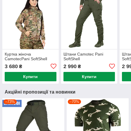
Куртка жіноча
Штани Camotec Pani
Штан
CamotecPani SoftShell
SoftShell
Soft
3 680
2 990
2 9
₴
₴
Купити
Купити
Акційні пропозиції та новинки
–73%
–70%