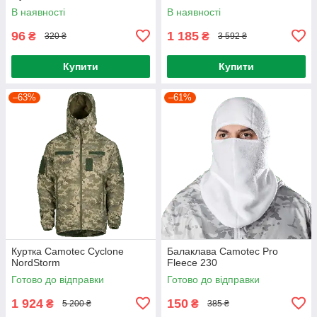
В наявності
В наявності
96
1 185
₴
₴
320 ₴
3 592 ₴
Купити
Купити
–63%
–61%
Куртка Camotec Cyclone
Балаклава Camotec Pro
NordStorm
Fleece 230
Готово до відправки
Готово до відправки
1 924
150
₴
₴
5 200 ₴
385 ₴