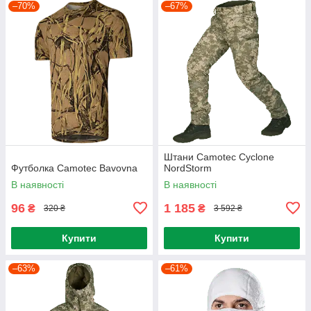
–70%
–67%
Штани Camotec Cyclone
Футболка Camotec Bavovna
NordStorm
В наявності
В наявності
96
1 185
₴
₴
320 ₴
3 592 ₴
Купити
Купити
–63%
–61%