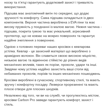
носку та п'ятці гарантують додатковий захист і тривалість
використання.
Підошва має анатомічний вигін по середині, що додає
зручності та комфорту. Сама підошва складається із двох
компонентів. Верхня частина вироблена з EVA піни та має
високу пружність у поєднанні із малою вагою. Нижня частина -
підошва, покрита гумою та має унікальний, агресивний
протектор, що не ковзає на мокрих поверхнях та гарантує
надійне зчеплення з поверхнею.
Однією з головних переваг наших кросівок є кевларова
устілка. Кевлар - це захисний матеріал що вироблено з
арамідних волокон. Він славиться своєю високою міцністю,
низькою вагою та відмінною стійкістю до різних видів
механічних впливів, таких як порізи, проколи, удари та інші.
Завдяки чому устілка надійно захистить ваші стопи від
небажаних проколів, порізів та інших механічних пошкоджень
Кросівки вироблені в сучасному, спортивному стилі, та мають
зручну і комфортну посадку. Люверси прорезинені та мають
плоскі отвори для плоских шнурків.
Незалежно від того, чи ви на службі, чи прогулюєтесь містом,
кросівки Carbon Pro завжди гарантують комфорт, захист і
стиль.