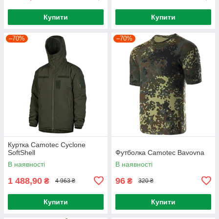
Купити
Купити
–70%
–70%
Куртка Camotec Cyclone
SoftShell
Футболка Camotec Bavovna
В наявності
В наявності
1 488,90
96
₴
₴
4 963 ₴
320 ₴
Купити
Купити