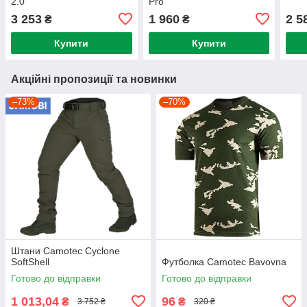
2.0
Pro
3 253
1 960
2 5
₴
₴
Купити
Купити
Акційні пропозиції та новинки
–73%
–70%
Штани Camotec Cyclone
SoftShell
Футболка Camotec Bavovna
Готово до відправки
Готово до відправки
1 013,04
96
₴
₴
3 752 ₴
320 ₴