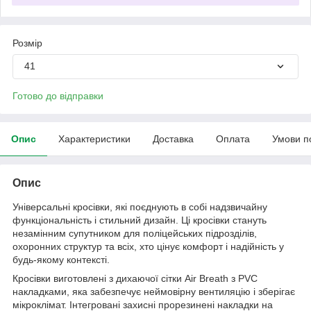
Розмір
41
Готово до відправки
Опис
Характеристики
Доставка
Оплата
Умови п
Опис
Універсальні кросівки, які поєднують в собі надзвичайну
функціональність і стильний дизайн. Ці кросівки стануть
незамінним супутником для поліцейських підрозділів,
охоронних структур та всіх, хто цінує комфорт і надійність у
будь-якому контексті.
Кросівки виготовлені з дихаючої сітки Air Breath з PVC
накладками, яка забезпечує неймовірну вентиляцію і зберігає
мікроклімат. Інтегровані захисні прорезинені накладки на