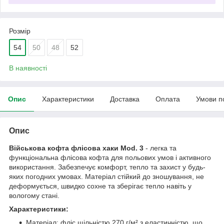
Розмір
54
50
48
52
В наявності
Опис
Характеристики
Доставка
Оплата
Умови п
Опис
Військова кофта флісова хаки Mod. 3
- легка та
функціональна флісова кофта для польових умов і активного
використання. Забезпечує комфорт, тепло та захист у будь-
яких погодних умовах. Матеріал стійкий до зношування, не
деформується, швидко сохне та зберігає тепло навіть у
вологому стані.
Характеристики:
Матеріал: фліс щільністю 270 г/м² з еластичністю, що