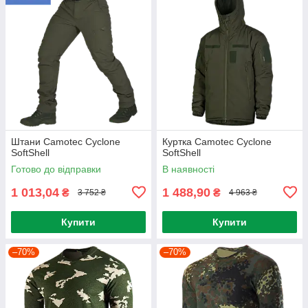
Штани Camotec Cyclone
Куртка Camotec Cyclone
SoftShell
SoftShell
Готово до відправки
В наявності
1 013,04
1 488,90
₴
₴
3 752 ₴
4 963 ₴
Купити
Купити
–70%
–70%