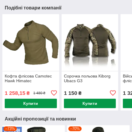
Подібні товари компанії
Кофта флісова Camotec
Сорочка польова Kiborg
Війс
Hawk Himatec
Ubacs G3
фліс
1 258,15
1 150
1 3
₴
₴
1 480 ₴
Купити
Купити
Акційні пропозиції та новинки
–73%
–70%