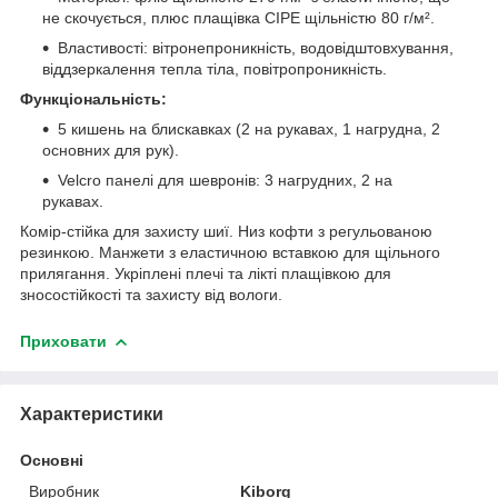
не скочується, плюс плащівка СІРЕ щільністю 80 г/м².
Властивості: вітронепроникність, водовідштовхування,
віддзеркалення тепла тіла, повітропроникність.
Функціональність:
5 кишень на блискавках (2 на рукавах, 1 нагрудна, 2
основних для рук).
Velcro панелі для шевронів: 3 нагрудних, 2 на
рукавах.
Комір-стійка для захисту шиї. Низ кофти з регульованою
резинкою. Манжети з еластичною вставкою для щільного
прилягання. Укріплені плечі та лікті плащівкою для
зносостійкості та захисту від вологи.
Приховати
Характеристики
Основні
Виробник
Kiborg