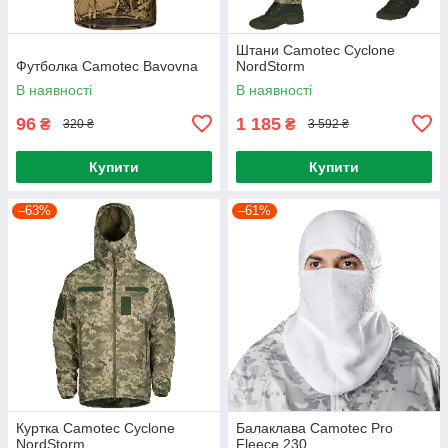
Штани Camotec Cyclone
Футболка Camotec Bavovna
NordStorm
В наявності
В наявності
96
1 185
₴
₴
320 ₴
3 592 ₴
Купити
Купити
–63%
–61%
Куртка Camotec Cyclone
Балаклава Camotec Pro
NordStorm
Fleece 230