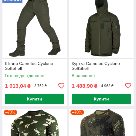
Штани Camotec Cyclone
Куртка Camotec Cyclone
SoftShell
SoftShell
Готово до відправки
В наявності
1 013,04
1 488,90
₴
₴
3 752 ₴
4 963 ₴
Купити
Купити
–70%
–70%