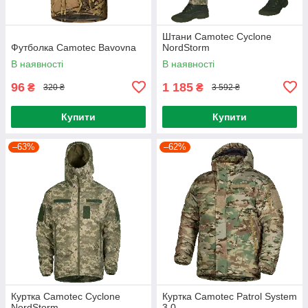
Штани Camotec Cyclone
Футболка Camotec Bavovna
NordStorm
В наявності
В наявності
96
1 185
₴
₴
320 ₴
3 592 ₴
Купити
Купити
–63%
–62%
Куртка Camotec Cyclone
Куртка Camotec Patrol System
NordStorm
3.0