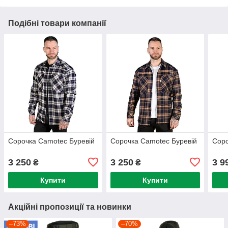
Подібні товари компанії
Сорочка Camotec Буревій
Сорочка Camotec Буревій
Сор
3 250
3 250
3 9
₴
₴
Купити
Купити
Акційні пропозиції та новинки
–73%
–70%