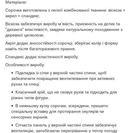
Матеріали:
Сорочка виготовлена з легкої комбінованої тканини: віскоза +
акрил + спандекс.
Віскоза забезпечує виробу м’якість, приємність на дотик та
"дихаючі" властивості, завдяки натуральному походженню з
деревної целюлози.
Акріл додає зносостійкості сорочці, зберігає колір і форму
навіть після багаторазового прання.
Спандекс додає еластичності виробу.
Особливості виробу:
Підкладка із сітки у верхній частині спини, щоб
забезпечити покращене вентилювання при активних
рухах та спеці.
Класичний крій, що не сковує рухів та підходить для
різних типів фігури.
В нижньому кутку сорочки, зсередини, пришито
спеціальну вставку для протирання окулярів чи
сенсорних екранів.
Сітчаста панель у верхній частині спини забезпечує
вентиляцію, запобігаючи перегріванню у теплу погоду