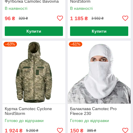
Футболка Camotec Bavovna
NordStorm
В наявності
В наявності
96
1 185
₴
₴
320 ₴
3 592 ₴
Купити
Купити
–63%
–61%
Куртка Camotec Cyclone
Балаклава Camotec Pro
NordStorm
Fleece 230
Готово до відправки
Готово до відправки
1 924
150
₴
₴
5 200 ₴
385 ₴