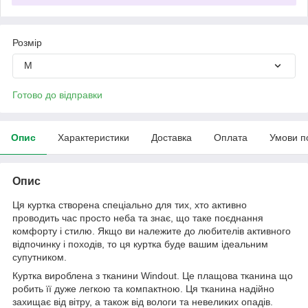
Розмір
M
Готово до відправки
Опис
Характеристики
Доставка
Оплата
Умови п
Опис
Ця куртка створена спеціально для тих, хто активно
проводить час просто неба та знає, що таке поєднання
комфорту і стилю. Якщо ви належите до любителів активного
відпочинку і походів, то ця куртка буде вашим ідеальним
супутником.
Куртка вироблена з тканини Windout. Це плащова тканина що
робить її дуже легкою та компактною. Ця тканина надійно
захищає від вітру, а також від вологи та невеликих опадів.