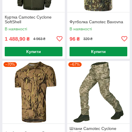
Куртка Camotec Cyclone
SoftShell
Футболка Camotec Bavovna
В наявності
В наявності
1 488,90
96
₴
₴
4 963 ₴
320 ₴
Купити
Купити
–70%
–67%
Штани Camotec Cyclone