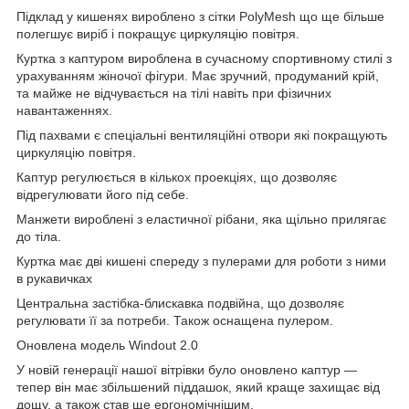
Підклад у кишенях вироблено з сітки PolyMesh що ще більше
полегшує виріб і покращує циркуляцію повітря.
Куртка з каптуром вироблена в сучасному спортивному стилі з
урахуванням жіночої фігури. Має зручний, продуманий крій,
та майже не відчувається на тілі навіть при фізичних
навантаженнях.
Під пахвами є спеціальні вентиляційні отвори які покращують
циркуляцію повітря.
Каптур регулюється в кількох проекціях, що дозволяє
відрегулювати його під себе.
Манжети вироблені з еластичної рібани, яка щільно прилягає
до тіла.
Куртка має дві кишені спереду з пулерами для роботи з ними
в рукавичках
Центральна застібка-блискавка подвійна, що дозволяє
регулювати її за потреби. Також оснащена пулером.
Оновлена модель Windout 2.0
У новій генерації нашої вітрівки було оновлено каптур —
тепер він має збільшений піддашок, який краще захищає від
дощу, а також став ще ергономічнішим.