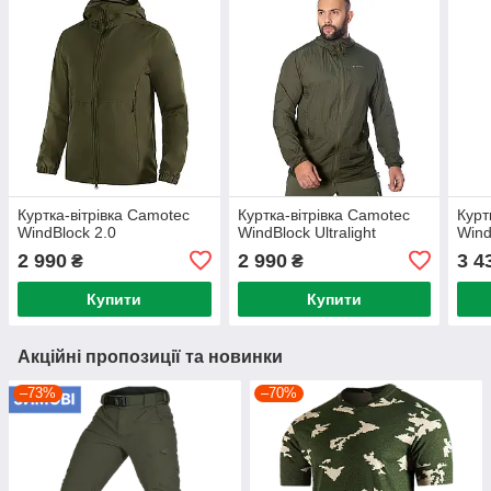
Куртка-вітрівка Camotec
Куртка-вітрівка Camotec
Курт
WindBlock 2.0
WindBlock Ultralight
Wind
2 990
2 990
3 4
₴
₴
Купити
Купити
Акційні пропозиції та новинки
–73%
–70%