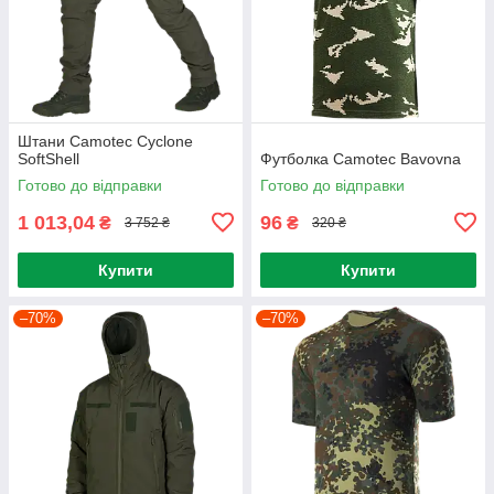
Штани Camotec Cyclone
SoftShell
Футболка Camotec Bavovna
Готово до відправки
Готово до відправки
1 013,04
96
₴
₴
3 752 ₴
320 ₴
Купити
Купити
–70%
–70%