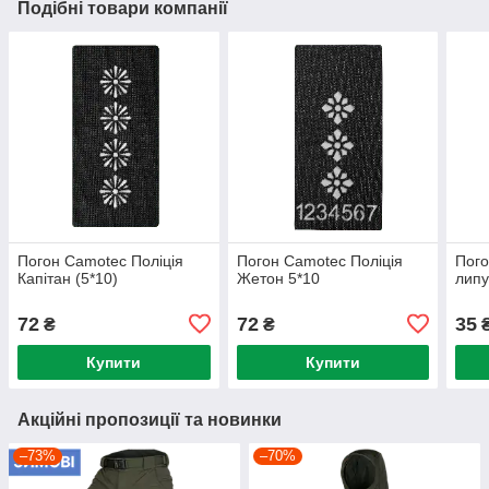
Подібні товари компанії
Погон Camotec Поліція
Погон Camotec Поліція
Пого
Капітан (5*10)
Жетон 5*10
липу
72
72
35
₴
₴
Купити
Купити
Акційні пропозиції та новинки
–73%
–70%