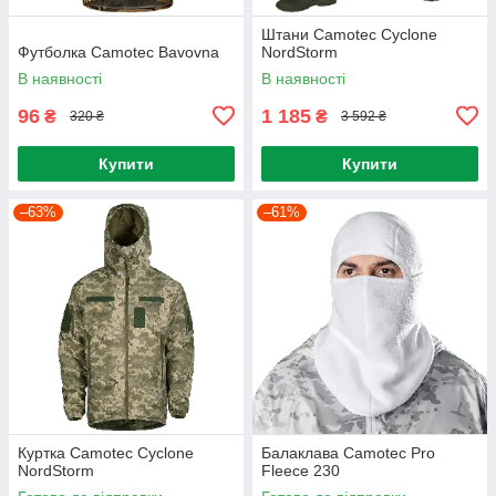
Штани Camotec Cyclone
Футболка Camotec Bavovna
NordStorm
В наявності
В наявності
96
1 185
₴
₴
320 ₴
3 592 ₴
Купити
Купити
–63%
–61%
Куртка Camotec Cyclone
Балаклава Camotec Pro
NordStorm
Fleece 230