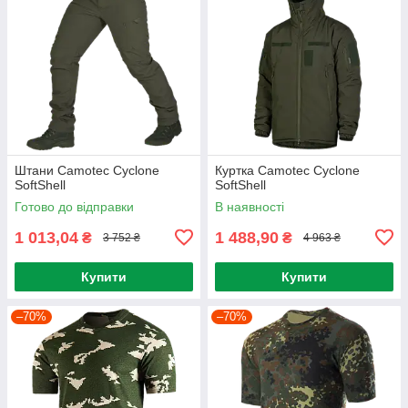
Штани Camotec Cyclone
Куртка Camotec Cyclone
SoftShell
SoftShell
Готово до відправки
В наявності
1 013,04
1 488,90
₴
₴
3 752 ₴
4 963 ₴
Купити
Купити
–70%
–70%