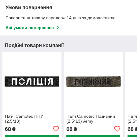
Умови повернення
Повернення товару впродовж 14 днів за домовленістю
Всі умови повернення
Подібні товари компанії
Патч Camotec НПУ
Патч Camotec Позивний
Пат
(2.5*13)
(2.5*13) Army
(2.5
68
68
68
₴
₴