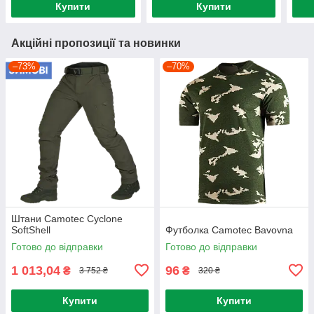
Купити
Купити
Акційні пропозиції та новинки
–73%
–70%
Штани Camotec Cyclone
SoftShell
Футболка Camotec Bavovna
Готово до відправки
Готово до відправки
1 013,04
96
₴
₴
3 752 ₴
320 ₴
Купити
Купити