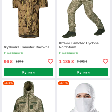
Штани Camotec Cyclone
Футболка Camotec Bavovna
NordStorm
В наявності
В наявності
96
1 185
₴
₴
320 ₴
3 592 ₴
Купити
Купити
–63%
–61%