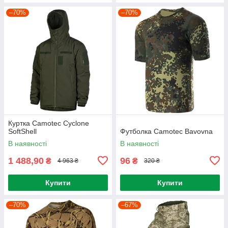
–70%
–70%
Куртка Camotec Cyclone
SoftShell
Футболка Camotec Bavovna
В наявності
В наявності
1 488,90
96
₴
₴
4 963 ₴
320 ₴
Купити
Купити
–70%
–67%