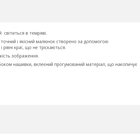
й світиться в темряві.
о точний і якісний малюнок створено за допомогою
і рівні краї, що не тріскаються.
якість зображення.
боком нашивки, вклеєний прогумований матеріал, що накопичує