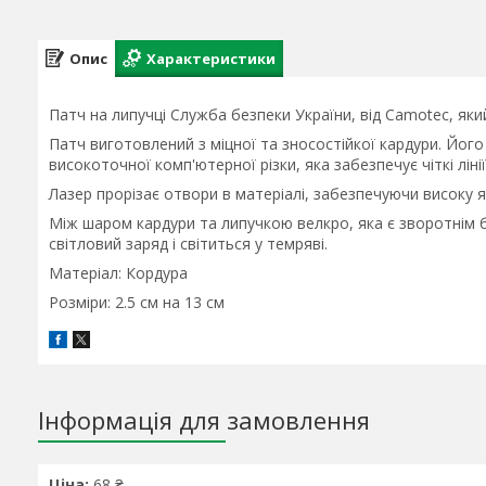
Опис
Характеристики
Патч на липучці Служба безпеки України, від Camotec, яки
Патч виготовлений з міцної та зносостійкої кардури. Йог
високоточної комп'ютерної різки, яка забезпечує чіткі лінії 
Лазер прорізає отвори в матеріалі, забезпечуючи високу 
Між шаром кардури та липучкою велкро, яка є зворотнім 
світловий заряд і світиться у темряві.
Матеріал: Кордура
Розміри: 2.5 см на 13 см
Інформація для замовлення
Ціна:
68 ₴