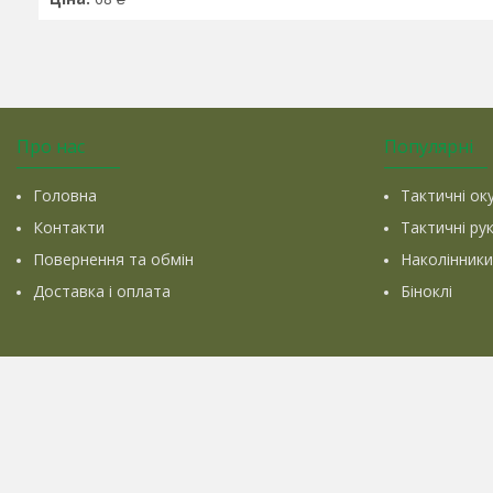
Про нас
Популярні
Головна
Тактичні ок
Контакти
Тактичні ру
Повернення та обмін
Наколінники
Доставка і оплата
Біноклі