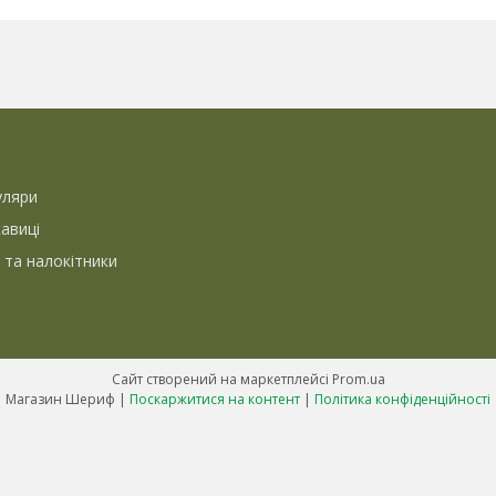
уляри
кавиці
 та налокітники
Сайт створений на маркетплейсі
Prom.ua
Магазин Шериф |
Поскаржитися на контент
|
Політика конфіденційності