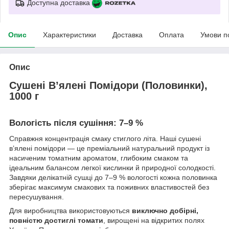
Доступна доставка
Опис
Характеристики
Доставка
Оплата
Умови п
Опис
Сушені В’ялені Помідори (Половинки),
1000 г
Вологість після сушіння: 7–9 %
Справжня концентрація смаку стиглого літа. Наші сушені
в’ялені помідори — це преміальний натуральний продукт із
насиченим томатним ароматом, глибоким смаком та
ідеальним балансом легкої кислинки й природної солодкості.
Завдяки делікатній сушці до 7–9 % вологості кожна половинка
зберігає максимум смакових та поживних властивостей без
пересушування.
Для виробництва використовуються
виключно добірні,
повністю достиглі томати
, вирощені на відкритих полях