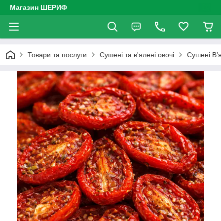
Магазин ШЕРИФ
Товари та послуги
Сушені та в'ялені овочі
Сушені В’