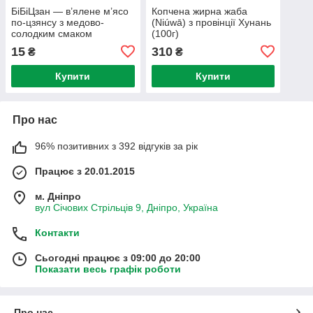
БіБіЦзан — в’ялене м’ясо
Копчена жирна жаба
по-цзянсу з медово-
(Niúwā) з провінції Хунань
солодким смаком
(100г)
15
310
₴
₴
Купити
Купити
Про нас
96% позитивних з 392 відгуків за рік
Працює з 20.01.2015
м. Дніпро
вул Січових Стрільців 9, Дніпро, Україна
Контакти
Сьогодні працює з 09:00 до 20:00
Показати весь графік роботи
Про нас