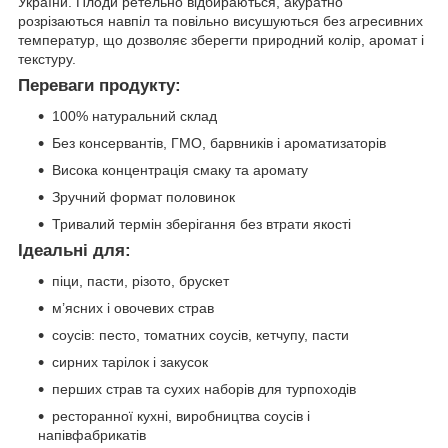
України. Плоди ретельно відбираються, акуратно
розрізаються навпіл та повільно висушуються без агресивних
температур, що дозволяє зберегти природний колір, аромат і
текстуру.
Переваги продукту:
100% натуральний склад
Без консервантів, ГМО, барвників і ароматизаторів
Висока концентрація смаку та аромату
Зручний формат половинок
Тривалий термін зберігання без втрати якості
Ідеальні для:
піци, пасти, різото, брускет
м’ясних і овочевих страв
соусів: песто, томатних соусів, кетчупу, пасти
сирних тарілок і закусок
перших страв та сухих наборів для турпоходів
ресторанної кухні, виробництва соусів і
напівфабрикатів