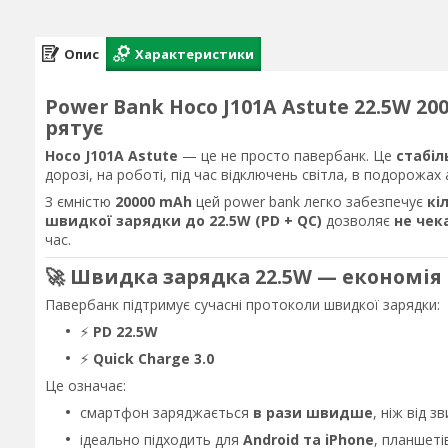
Опис
Характеристики
Power Bank Hoco J101A Astute 22.5W 20
рятує
Hoco J101A Astute
— це не просто павербанк. Це
стабіл
дорозі, на роботі, під час відключень світла, в подорожах
З ємністю
20000 mAh
цей power bank легко забезпечує
кі
швидкої зарядки до 22.5W (PD + QC)
дозволяє
не чек
час.
🚀 Швидка зарядка 22.5W — економія
Павербанк підтримує сучасні протоколи швидкої зарядки:
⚡
PD 22.5W
⚡
Quick Charge 3.0
Це означає:
смартфон заряджається
в рази швидше
, ніж від 
ідеально підходить для
Android та iPhone
, планшеті