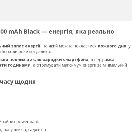
000 mAh Black — енергія, яка реально
ьний запас енергії
, на який можна покластися
кожного дня
: у
 або коли розетка далеко.
лька повних циклів зарядки смартфона
, а підтримка
ати годинами
, а отримувати максимум енергії за мінімальний
 часу щодня
звичайних power bank
в, навушників, гаджетів