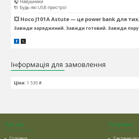
🎧 Навушники
🔌 Будь-які USB-пристрої
💥
Hoco J101A Astute — це power bank для тих,
Завжди заряджений. Завжди готовий. Завжди пору
Інформація для замовлення
Ціна:
1 530 ₴
Про нас
Популярні
Головна
Тактичні ок