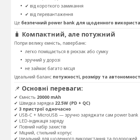
✔ від короткого замикання
✔ від перевантаження
Це
безпечний power bank для щоденного використ
🧳
Компактний, але потужний
Попри велику ємність, павербанк:
легко поміщається в рюкзак або сумку
зручний у дорозі
не займає багато місця
Ідеальний баланс
потужності, розміру та автономност
📌
Основні переваги:
✔ Ємність
20000 mAh
✔ Швидка зарядка
22.5W (PD + QC)
✔
3 пристрої одночасно
✔ USB-C + MicroUSB — зручно заряджати сам power bank
✔ LED-індикація заряду
✔ Повний набір захистів
✔ Міцний, стильний корпус
✔ Ідеальний для щоденного використання та подорожей