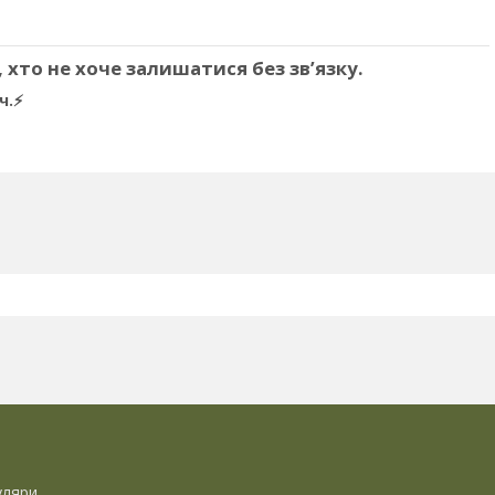
 хто не хоче залишатися без зв’язку.
ч.⚡
уляри