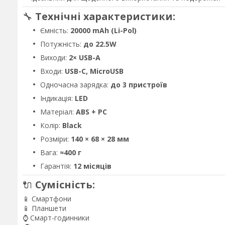
🔧
Технічні характеристики:
Ємність:
20000 mAh (Li-Pol)
Потужність:
до 22.5W
Виходи:
2× USB-A
Входи:
USB-C, MicroUSB
Одночасна зарядка:
до 3 пристроїв
Індикація:
LED
Матеріал:
ABS + PC
Колір:
Black
Розміри:
140 × 68 × 28 мм
Вага:
≈400 г
Гарантія:
12 місяців
🔌
Сумісність:
📱 Смартфони
📱 Планшети
⌚ Смарт-годинники