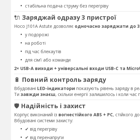
стабільна подача струму без перегріву
🔌
Заряджай одразу 3 пристрої
Hoco J101A Astute дозволяє
одночасно заряджати до 3
у подорожі
на роботі
під час блекаутів
для сім’ї або команди
2× USB-A виходи + універсальні входи USB-C та Micr
🔋
Повний контроль заряду
Вбудовані
LED-індикатори
показують рівень заряду в ре
Ти
завжди знаєш
, скільки енергії залишилось і коли час
🛡️
Надійність і захист
Корпус виконаний із
вогнестійкого ABS + PC
, стійкого до
Вбудовані системи захисту:
✔ від перегріву
✔ від перенапруги