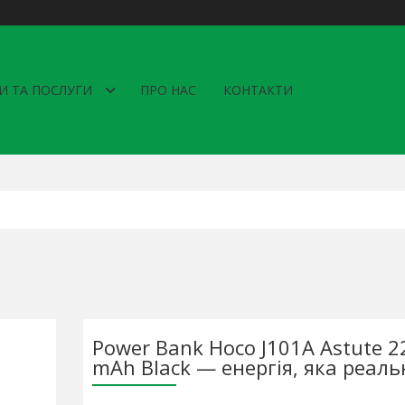
И ТА ПОСЛУГИ
ПРО НАС
КОНТАКТИ
Power Bank Hoco J101A Astute 
mAh Black — енергія, яка реаль