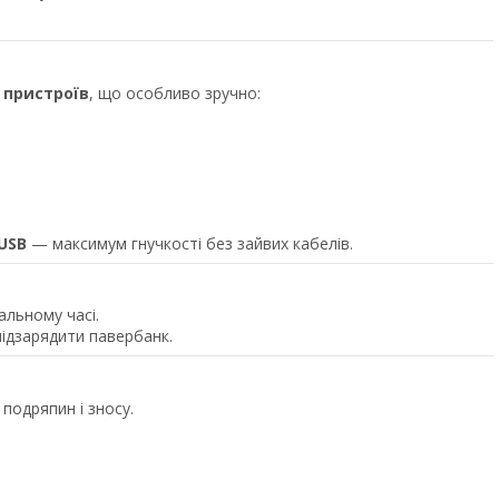
 пристроїв
, що особливо зручно:
oUSB
— максимум гнучкості без зайвих кабелів.
альному часі.
 підзарядити павербанк.
 подряпин і зносу.