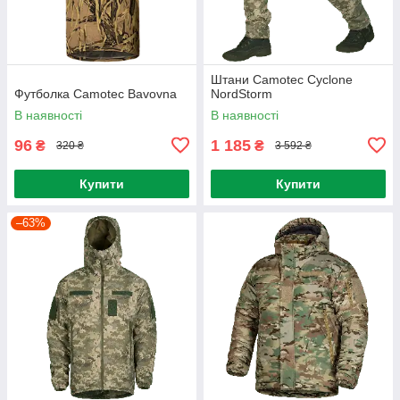
Штани Camotec Cyclone
Футболка Camotec Bavovna
NordStorm
В наявності
В наявності
96
1 185
₴
₴
320 ₴
3 592 ₴
Купити
Купити
–63%