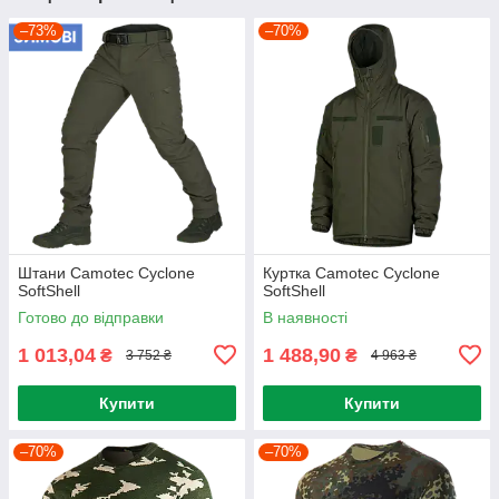
–73%
–70%
Штани Camotec Cyclone
Куртка Camotec Cyclone
SoftShell
SoftShell
Готово до відправки
В наявності
1 013,04
1 488,90
₴
₴
3 752 ₴
4 963 ₴
Купити
Купити
–70%
–70%