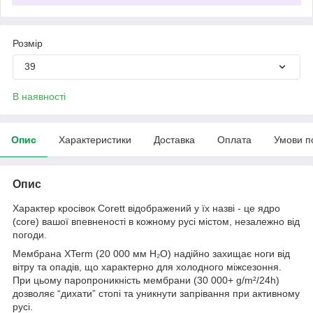
Розмір
39
В наявності
Опис
Характеристики
Доставка
Оплата
Умови п
Опис
Характер кросівок Corett відображений у їх назві - це ядро
(core) вашої впевненості в кожному русі містом, незалежно від
погоди.
Мембрана XTerm (20 000 мм H₂O) надійно захищає ноги від
вітру та опадів, що характерно для холодного міжсезоння.
При цьому паропроникність мембрани (30 000+ g/m²/24h)
дозволяє “дихати” стопі та уникнути запрівання при активному
русі.