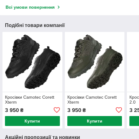
Всі умови повернення
Подібні товари компанії
Кросівки Camotec Corett
Кросівки Camotec Corett
Крос
Xterm
Xterm
2.0
3 950
3 950
3 2
₴
₴
Купити
Купити
Акційні пропозиції та новинки