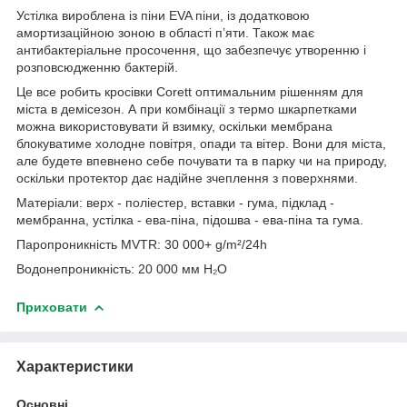
Устілка вироблена із піни EVA піни, із додатковою
амортизаційною зоною в області п’яти. Також має
антибактеріальне просочення, що забезпечує утворенню і
розповсюдженню бактерій.
Це все робить кросівки Corett оптимальним рішенням для
міста в демісезон. А при комбінації з термо шкарпетками
можна використовувати й взимку, оскільки мембрана
блокуватиме холодне повітря, опади та вітер. Вони для міста,
але будете впевнено себе почувати та в парку чи на природу,
оскільки протектор дає надійне зчеплення з поверхнями.
Матеріали: верх - поліестер, вставки - гума, підклад -
мембранна, устілка - ева-піна, підошва - ева-піна та гума.
Паропроникність MVTR: 30 000+ g/m²/24h
Водонепроникність: 20 000 мм H₂O
Приховати
Характеристики
Основні