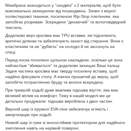
Мембрана знаходиться у “сендвічі” з 2 матеріалів, щоб бути
максимально захищеною від пошкоджень. Ззовні з міцної
поліестерової тканини, посиленою Rip-Stop плетінням, яка
запобігає розривам. Зсередини “дихаючий” та вологовідвідний
текстиль.
Додатково верх кросівка має TPU вставки, які підсилюють
критичні ділянки та забезпечують захист від стирання. Вони є
еластичним та не “дубіють” на холодні й не засохнуть на
спеці.
Перед носка посилено щільною накладкою, оскільки ця зона
найчастіше “збивається” та додатково захищає Ваші пальці.
Задня частина кросівка має тверду посилену вставку, щоб
надійно фіксувати стопу. А язичок прошитий до верху, щоб
запобігти потраплянню бруду та вологи всередину.
При тривалій ходьбі дуже важлива підошва взуття, яка має
великий вплив на комфорт. Тому в нашій моделі ми це
детально продумали: підошва вироблена з двох частин.
Верхній шар із пружної EVA-піни забезпечує м’якість і
амортизацію при ходьбі.
Нижній шар із гуми зі зносостійким протектором для надійного
зчеплення навіть на нерівній поверхні.