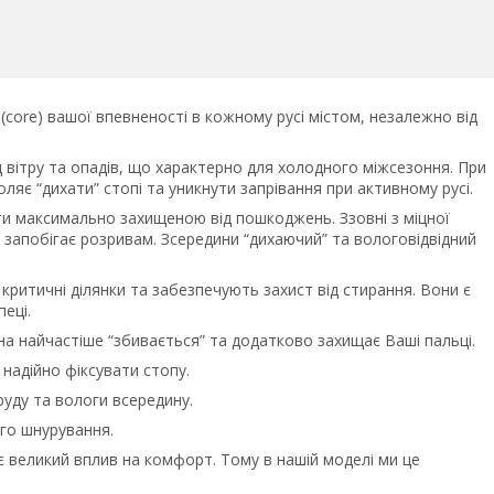
о (core) вашої впевненості в кожному русі містом, незалежно від
 вітру та опадів, що характерно для холодного міжсезоння. При
яє “дихати” стопі та уникнути запрівання при активному русі.
ути максимально захищеною від пошкоджень. Ззовні з міцної
а запобігає розривам. Зсередини “дихаючий” та вологовідвідний
критичні ділянки та забезпечують захист від стирання. Вони є
пеці.
а найчастіше “збивається” та додатково захищає Ваші пальці.
надійно фіксувати стопу.
уду та вологи всередину.
ого шнурування.
є великий вплив на комфорт. Тому в нашій моделі ми це