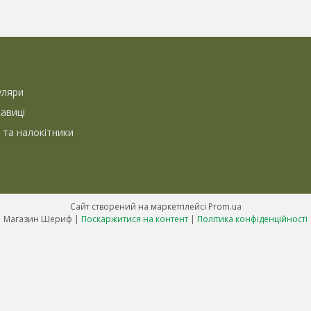
уляри
кавиці
 та налокітники
Сайт створений на маркетплейсі
Prom.ua
Магазин Шериф |
Поскаржитися на контент
|
Політика конфіденційності