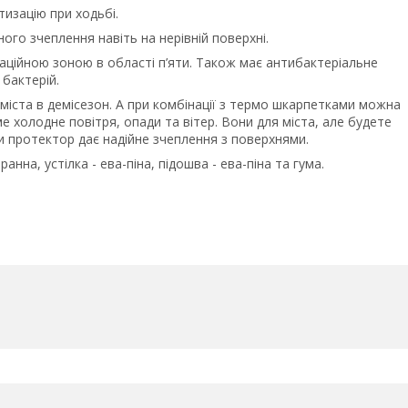
тизацію при ходьбі.
ого зчеплення навіть на нерівній поверхні.
заційною зоною в області п’яти. Також має антибактеріальне
бактерій.
міста в демісезон. А при комбінації з термо шкарпетками можна
 холодне повітря, опади та вітер. Вони для міста, але будете
ки протектор дає надійне зчеплення з поверхнями.
ранна, устілка - ева-піна, підошва - ева-піна та гума.