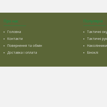
Про нас
Популярні
Головна
Тактичні ок
Контакти
Тактичні ру
Повернення та обмін
Наколінники
Доставка і оплата
Біноклі