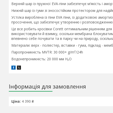
Верхній шар із пружної EVA-піни забезпечує м’якість і амор
Нижній шар із гуми зі зносостійким протектором для надійн
Устілка вироблена із піни EVA піни, із додатковою аморти
просочення, що забезпечує утворенню і розповсюдженню 
Це все робить кросівки Corett оптимальним рішенням для 
використовувати й взимку, оскільки мембрана блокуватиме
впевнено себе почувати та в парку чи на природу, оскіль
Матеріали: верх - поліестер, вставки - гума, підклад - мемб
Паропроникність MVTR: 30 000+ g/m²/24h
Водонепроникність: 20 000 мм H₂O
Інформація для замовлення
Ціна:
4 390 ₴