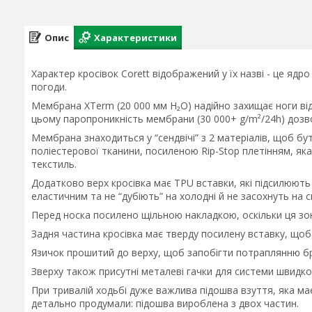
Опис
Характеристики
Характер кросівок Corett відображений у їх назві - це ядр
погоди.
Мембрана XTerm (20 000 мм H₂O) надійно захищає ноги від
цьому паропроникність мембрани (30 000+ g/m²/24h) дозвол
Мембрана знаходиться у “сендвічі” з 2 матеріалів, щоб б
поліестерової тканини, посиленою Rip-Stop плетінням, як
текстиль.
Додатково верх кросівка має TPU вставки, які підсилюють 
еластичним та не “дубіють” на холодні й не засохнуть на с
Перед носка посилено щільною накладкою, оскільки ця зон
Задня частина кросівка має тверду посилену вставку, щоб 
Язичок прошитий до верху, щоб запобігти потраплянню бр
Зверху також присутні металеві гачки для системи швидк
При тривалій ходьбі дуже важлива підошва взуття, яка ма
детально продумали: підошва вироблена з двох частин.