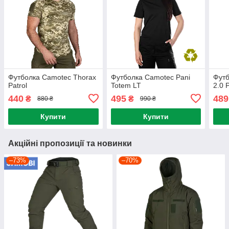
Футболка Camotec Thorax
Футболка Camotec Pani
Футб
Patrol
Totem LT
2.0 
440
495
489
₴
₴
880 ₴
990 ₴
Купити
Купити
Акційні пропозиції та новинки
–73%
–70%