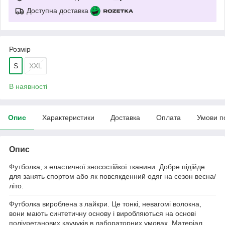
Доступна доставка
Розмір
S
XXL
В наявності
Опис
Характеристики
Доставка
Оплата
Умови п
Опис
Футболка, з еластичної зносостійкої тканини. Добре підійде
для занять спортом або як повсякденний одяг на сезон весна/
літо.
Футболка вироблена з лайкри. Це тонкі, невагомі волокна,
вони мають синтетичну основу і виробляються на основі
поліуретанових каучуків в лабораторних умовах. Матеріал