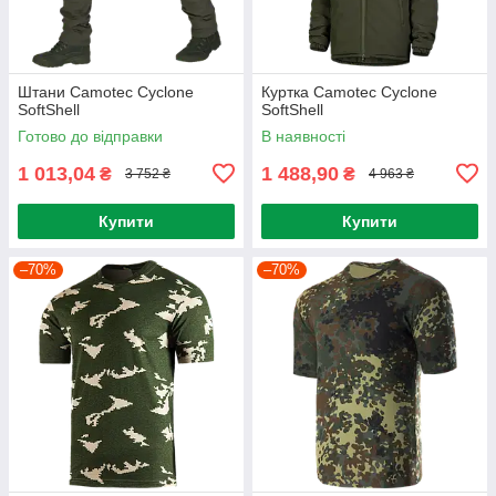
Штани Camotec Cyclone
Куртка Camotec Cyclone
SoftShell
SoftShell
Готово до відправки
В наявності
1 013,04
1 488,90
₴
₴
3 752 ₴
4 963 ₴
Купити
Купити
–70%
–70%