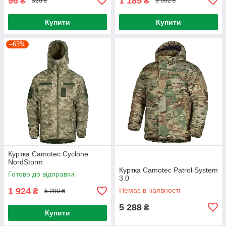
96
1 185
₴
₴
320 ₴
3 592 ₴
Купити
Купити
–63%
Куртка Camotec Cyclone
NordStorm
Куртка Camotec Patrol System
Готово до відправки
3.0
1 924
Немає в наявності
₴
5 200 ₴
5 288
₴
Купити