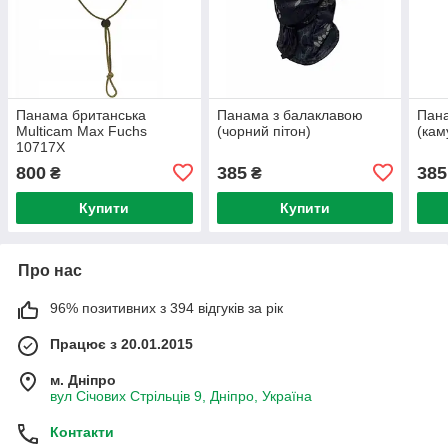
Панама британська
Панама з балаклавою
Пана
Multicam Max Fuchs
(чорний пітон)
(ка
10717X
800
385
385
₴
₴
Купити
Купити
Про нас
96% позитивних з 394 відгуків за рік
Працює з 20.01.2015
м. Дніпро
вул Січових Стрільців 9, Дніпро, Україна
Контакти