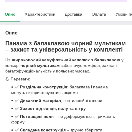
Опис
Характеристики
Доставка
Оплата
Умови п
Опис
Панама з балаклавою чорний мультикам
– захист та універсальність у комплекті
Ця
широкополий камуфляжний капелюх з балаклавою
у
кольорі
чорний мультикам
забезпечує комфорт, захист і
багатофункціональність у польових умовах.
💪 Переваги:
✅
Роздільна конструкція
: балаклава і панама
можуть використовуватись окремо
✅
Дихаючий матеріал
, вентиляційні отвори
✅
Захист від сонця, пилу та вітру
✅
Потовщені поля
– не деформуються, тримають
форму
✅
Складана конструкція
– зручно зберігати